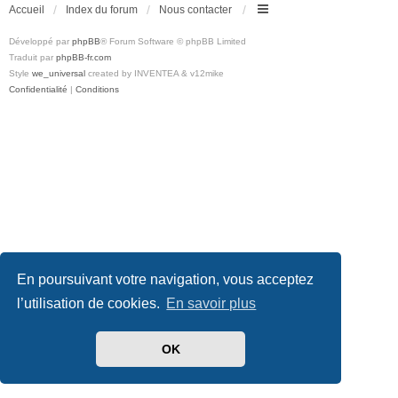
Accueil
Index du forum
Nous contacter
Développé par
phpBB
® Forum Software © phpBB Limited
Traduit par
phpBB-fr.com
Style
we_universal
created by INVENTEA & v12mike
Confidentialité
|
Conditions
En poursuivant votre navigation, vous acceptez
l’utilisation de cookies.
En savoir plus
OK