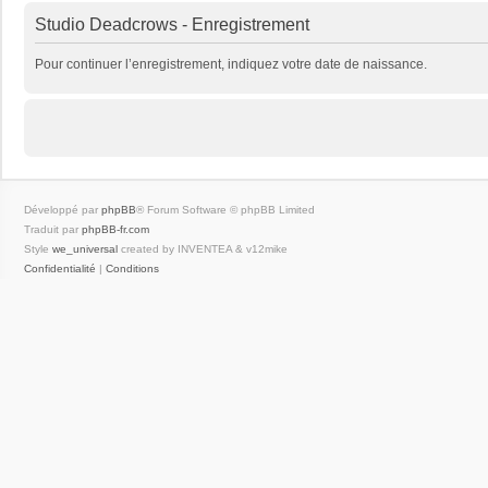
Studio Deadcrows - Enregistrement
Pour continuer l’enregistrement, indiquez votre date de naissance.
Développé par
phpBB
® Forum Software © phpBB Limited
Traduit par
phpBB-fr.com
Style
we_universal
created by INVENTEA & v12mike
Confidentialité
|
Conditions