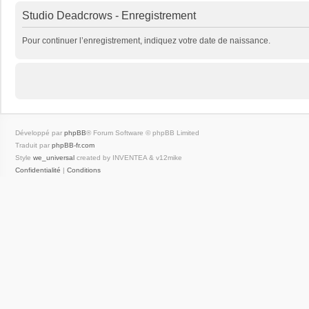
Studio Deadcrows - Enregistrement
Pour continuer l’enregistrement, indiquez votre date de naissance.
Développé par
phpBB
® Forum Software © phpBB Limited
Traduit par
phpBB-fr.com
Style
we_universal
created by INVENTEA & v12mike
Confidentialité
|
Conditions