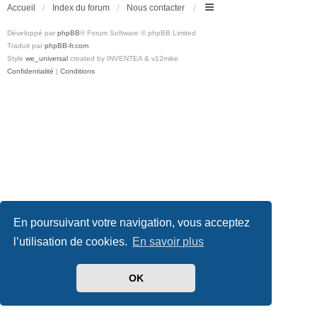
Accueil
Index du forum
Nous contacter
Développé par
phpBB
® Forum Software © phpBB Limited
Traduit par
phpBB-fr.com
Style
we_universal
created by INVENTEA & v12mike
Confidentialité
|
Conditions
En poursuivant votre navigation, vous acceptez
l’utilisation de cookies.
En savoir plus
OK