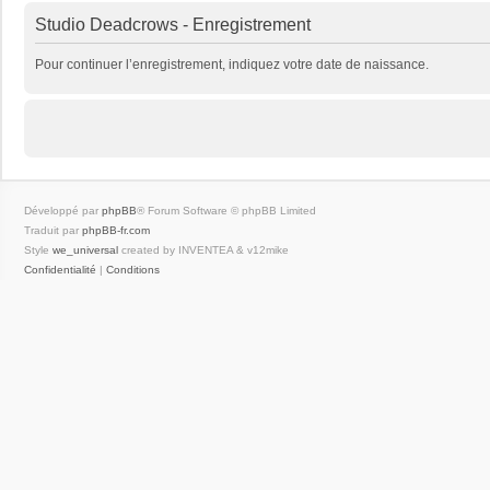
Studio Deadcrows - Enregistrement
Pour continuer l’enregistrement, indiquez votre date de naissance.
Développé par
phpBB
® Forum Software © phpBB Limited
Traduit par
phpBB-fr.com
Style
we_universal
created by INVENTEA & v12mike
Confidentialité
|
Conditions