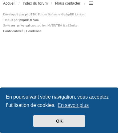
Accueil
Index du forum
Nous contacter
Développé par
phpBB
® Forum Software © phpBB Limited
Traduit par
phpBB-fr.com
Style
we_universal
created by INVENTEA & v12mike
Confidentialité
|
Conditions
En poursuivant votre navigation, vous acceptez
l’utilisation de cookies.
En savoir plus
OK