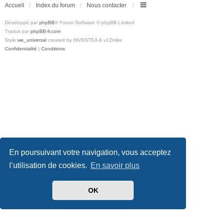
Accueil
Index du forum
Nous contacter
Développé par
phpBB
® Forum Software © phpBB Limited
Traduit par
phpBB-fr.com
Style
we_universal
created by INVENTEA & v12mike
Confidentialité
|
Conditions
En poursuivant votre navigation, vous acceptez
l’utilisation de cookies.
En savoir plus
OK