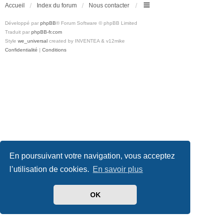
Accueil
Index du forum
Nous contacter
Développé par
phpBB
® Forum Software © phpBB Limited
Traduit par
phpBB-fr.com
Style
we_universal
created by INVENTEA & v12mike
Confidentialité
|
Conditions
En poursuivant votre navigation, vous acceptez
l’utilisation de cookies.
En savoir plus
OK