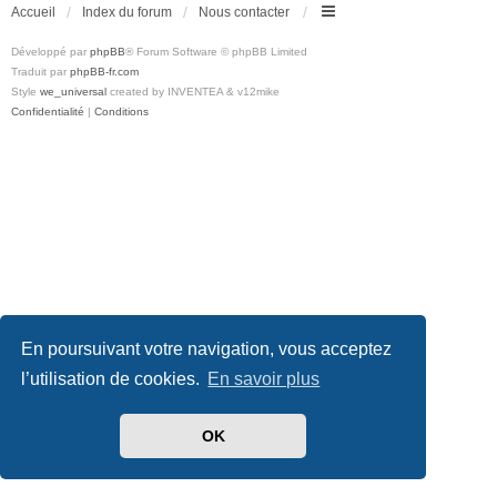
Accueil
Index du forum
Nous contacter
Développé par
phpBB
® Forum Software © phpBB Limited
Traduit par
phpBB-fr.com
Style
we_universal
created by INVENTEA & v12mike
Confidentialité
|
Conditions
En poursuivant votre navigation, vous acceptez
l’utilisation de cookies.
En savoir plus
OK