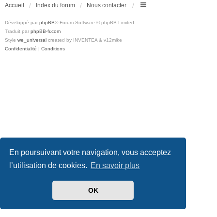
Accueil
Index du forum
Nous contacter
Développé par
phpBB
® Forum Software © phpBB Limited
Traduit par
phpBB-fr.com
Style
we_universal
created by INVENTEA & v12mike
Confidentialité
|
Conditions
En poursuivant votre navigation, vous acceptez
l’utilisation de cookies.
En savoir plus
OK