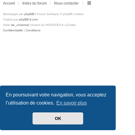
Accueil
Index du forum
Nous contacter
Développé par
phpBB
® Forum Software © phpBB Limited
Traduit par
phpBB-fr.com
Style
we_universal
created by INVENTEA & v12mike
Confidentialité
|
Conditions
En poursuivant votre navigation, vous acceptez
l’utilisation de cookies.
En savoir plus
OK