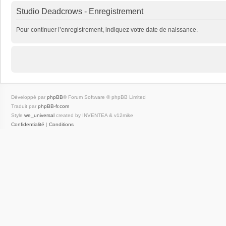
Studio Deadcrows - Enregistrement
Pour continuer l’enregistrement, indiquez votre date de naissance.
Développé par
phpBB
® Forum Software © phpBB Limited
Traduit par
phpBB-fr.com
Style
we_universal
created by INVENTEA & v12mike
Confidentialité
|
Conditions