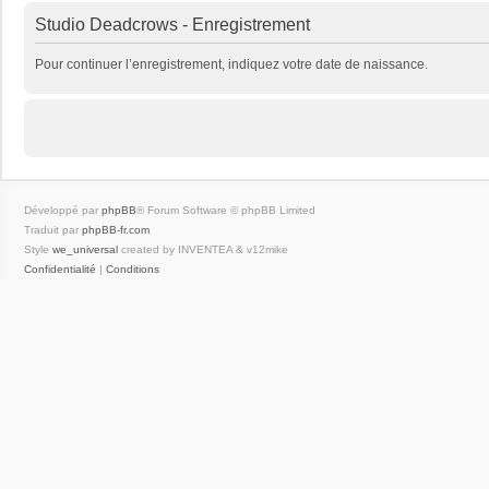
Studio Deadcrows - Enregistrement
Pour continuer l’enregistrement, indiquez votre date de naissance.
Développé par
phpBB
® Forum Software © phpBB Limited
Traduit par
phpBB-fr.com
Style
we_universal
created by INVENTEA & v12mike
Confidentialité
|
Conditions