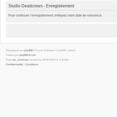
Studio Deadcrows - Enregistrement
Pour continuer l’enregistrement, indiquez votre date de naissance.
Développé par
phpBB
® Forum Software © phpBB Limited
Traduit par
phpBB-fr.com
Style
we_universal
created by INVENTEA & v12mike
Confidentialité
|
Conditions