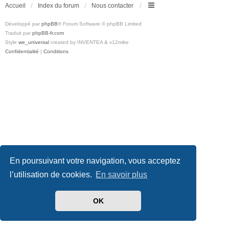
Accueil
Index du forum
Nous contacter
Développé par
phpBB
® Forum Software © phpBB Limited
Traduit par
phpBB-fr.com
Style
we_universal
created by INVENTEA & v12mike
Confidentialité
|
Conditions
En poursuivant votre navigation, vous acceptez
l’utilisation de cookies.
En savoir plus
OK