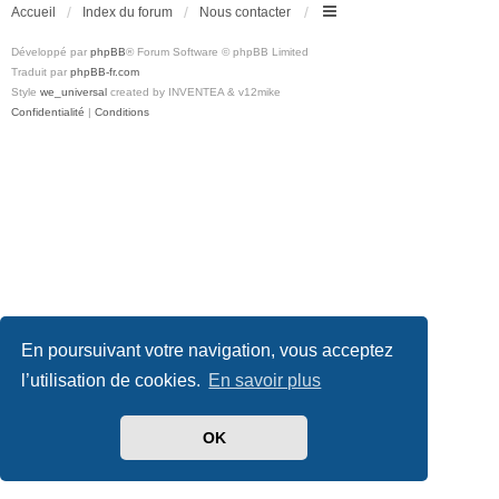
Accueil
Index du forum
Nous contacter
Développé par
phpBB
® Forum Software © phpBB Limited
Traduit par
phpBB-fr.com
Style
we_universal
created by INVENTEA & v12mike
Confidentialité
|
Conditions
En poursuivant votre navigation, vous acceptez
l’utilisation de cookies.
En savoir plus
OK