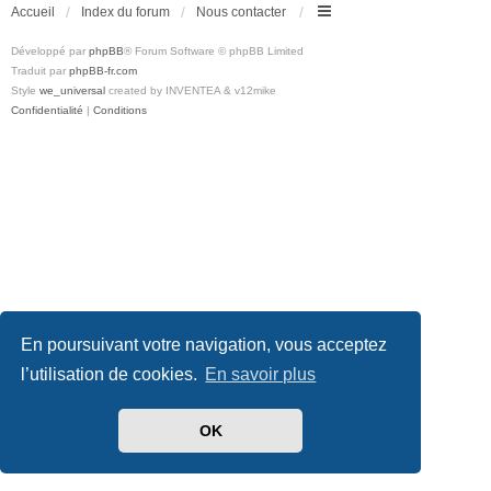
Accueil
Index du forum
Nous contacter
Développé par
phpBB
® Forum Software © phpBB Limited
Traduit par
phpBB-fr.com
Style
we_universal
created by INVENTEA & v12mike
Confidentialité
|
Conditions
En poursuivant votre navigation, vous acceptez
l’utilisation de cookies.
En savoir plus
OK