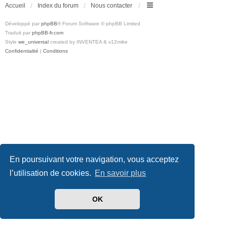
Accueil
Index du forum
Nous contacter
Développé par
phpBB
® Forum Software © phpBB Limited
Traduit par
phpBB-fr.com
Style
we_universal
created by INVENTEA & v12mike
Confidentialité
|
Conditions
En poursuivant votre navigation, vous acceptez
l’utilisation de cookies.
En savoir plus
OK