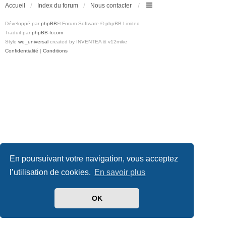
Accueil
Index du forum
Nous contacter
Développé par
phpBB
® Forum Software © phpBB Limited
Traduit par
phpBB-fr.com
Style
we_universal
created by INVENTEA & v12mike
Confidentialité
|
Conditions
En poursuivant votre navigation, vous acceptez
l’utilisation de cookies.
En savoir plus
OK