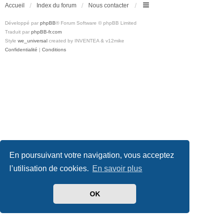
Accueil
Index du forum
Nous contacter
Développé par
phpBB
® Forum Software © phpBB Limited
Traduit par
phpBB-fr.com
Style
we_universal
created by INVENTEA & v12mike
Confidentialité
|
Conditions
En poursuivant votre navigation, vous acceptez
l’utilisation de cookies.
En savoir plus
OK