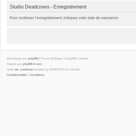
Studio Deadcrows - Enregistrement
Pour continuer l’enregistrement, indiquez votre date de naissance.
Développé par
phpBB
® Forum Software © phpBB Limited
Traduit par
phpBB-fr.com
Style
we_universal
created by INVENTEA & v12mike
Confidentialité
|
Conditions