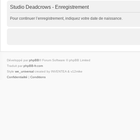
Studio Deadcrows - Enregistrement
Pour continuer l’enregistrement, indiquez votre date de naissance.
Développé par
phpBB
® Forum Software © phpBB Limited
Traduit par
phpBB-fr.com
Style
we_universal
created by INVENTEA & v12mike
Confidentialité
|
Conditions