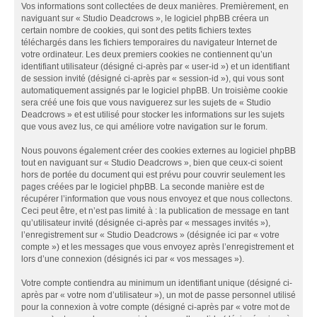
Vos informations sont collectées de deux manières. Premièrement, en
naviguant sur « Studio Deadcrows », le logiciel phpBB créera un
certain nombre de cookies, qui sont des petits fichiers textes
téléchargés dans les fichiers temporaires du navigateur Internet de
votre ordinateur. Les deux premiers cookies ne contiennent qu’un
identifiant utilisateur (désigné ci-après par « user-id ») et un identifiant
de session invité (désigné ci-après par « session-id »), qui vous sont
automatiquement assignés par le logiciel phpBB. Un troisième cookie
sera créé une fois que vous naviguerez sur les sujets de « Studio
Deadcrows » et est utilisé pour stocker les informations sur les sujets
que vous avez lus, ce qui améliore votre navigation sur le forum.
Nous pouvons également créer des cookies externes au logiciel phpBB
tout en naviguant sur « Studio Deadcrows », bien que ceux-ci soient
hors de portée du document qui est prévu pour couvrir seulement les
pages créées par le logiciel phpBB. La seconde manière est de
récupérer l’information que vous nous envoyez et que nous collectons.
Ceci peut être, et n’est pas limité à : la publication de message en tant
qu’utilisateur invité (désignée ci-après par « messages invités »),
l’enregistrement sur « Studio Deadcrows » (désignée ici par « votre
compte ») et les messages que vous envoyez après l’enregistrement et
lors d’une connexion (désignés ici par « vos messages »).
Votre compte contiendra au minimum un identifiant unique (désigné ci-
après par « votre nom d’utilisateur »), un mot de passe personnel utilisé
pour la connexion à votre compte (désigné ci-après par « votre mot de