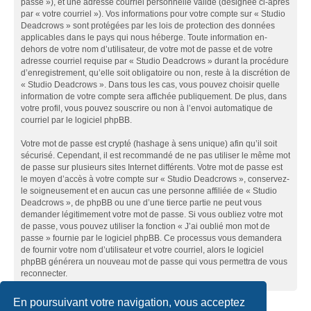
passe »), et une adresse courriel personnelle valide (désignée ci-après
par « votre courriel »). Vos informations pour votre compte sur « Studio
Deadcrows » sont protégées par les lois de protection des données
applicables dans le pays qui nous héberge. Toute information en-
dehors de votre nom d’utilisateur, de votre mot de passe et de votre
adresse courriel requise par « Studio Deadcrows » durant la procédure
d’enregistrement, qu’elle soit obligatoire ou non, reste à la discrétion de
« Studio Deadcrows ». Dans tous les cas, vous pouvez choisir quelle
information de votre compte sera affichée publiquement. De plus, dans
votre profil, vous pouvez souscrire ou non à l’envoi automatique de
courriel par le logiciel phpBB.
Votre mot de passe est crypté (hashage à sens unique) afin qu’il soit
sécurisé. Cependant, il est recommandé de ne pas utiliser le même mot
de passe sur plusieurs sites Internet différents. Votre mot de passe est
le moyen d’accès à votre compte sur « Studio Deadcrows », conservez-
le soigneusement et en aucun cas une personne affiliée de « Studio
Deadcrows », de phpBB ou une d’une tierce partie ne peut vous
demander légitimement votre mot de passe. Si vous oubliez votre mot
de passe, vous pouvez utiliser la fonction « J’ai oublié mon mot de
passe » fournie par le logiciel phpBB. Ce processus vous demandera
de fournir votre nom d’utilisateur et votre courriel, alors le logiciel
phpBB générera un nouveau mot de passe qui vous permettra de vous
reconnecter.
En poursuivant votre navigation, vous acceptez