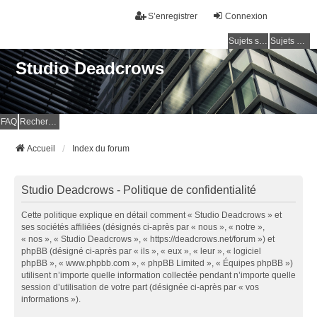
S’enregistrer
Connexion
Sujets sans réponse
Sujets actifs
Studio Deadcrows
FAQ
Rechercher
Accueil
Index du forum
Studio Deadcrows - Politique de confidentialité
Cette politique explique en détail comment « Studio Deadcrows » et
ses sociétés affiliées (désignés ci-après par « nous », « notre »,
« nos », « Studio Deadcrows », « https://deadcrows.net/forum ») et
phpBB (désigné ci-après par « ils », « eux », « leur », « logiciel
phpBB », « www.phpbb.com », « phpBB Limited », « Équipes phpBB »)
utilisent n’importe quelle information collectée pendant n’importe quelle
session d’utilisation de votre part (désignée ci-après par « vos
informations »).