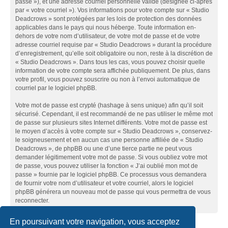
passe »), et une adresse courriel personnelle valide (désignée ci-après
par « votre courriel »). Vos informations pour votre compte sur « Studio
Deadcrows » sont protégées par les lois de protection des données
applicables dans le pays qui nous héberge. Toute information en-
dehors de votre nom d’utilisateur, de votre mot de passe et de votre
adresse courriel requise par « Studio Deadcrows » durant la procédure
d’enregistrement, qu’elle soit obligatoire ou non, reste à la discrétion de
« Studio Deadcrows ». Dans tous les cas, vous pouvez choisir quelle
information de votre compte sera affichée publiquement. De plus, dans
votre profil, vous pouvez souscrire ou non à l’envoi automatique de
courriel par le logiciel phpBB.
Votre mot de passe est crypté (hashage à sens unique) afin qu’il soit
sécurisé. Cependant, il est recommandé de ne pas utiliser le même mot
de passe sur plusieurs sites Internet différents. Votre mot de passe est
le moyen d’accès à votre compte sur « Studio Deadcrows », conservez-
le soigneusement et en aucun cas une personne affiliée de « Studio
Deadcrows », de phpBB ou une d’une tierce partie ne peut vous
demander légitimement votre mot de passe. Si vous oubliez votre mot
de passe, vous pouvez utiliser la fonction « J’ai oublié mon mot de
passe » fournie par le logiciel phpBB. Ce processus vous demandera
de fournir votre nom d’utilisateur et votre courriel, alors le logiciel
phpBB générera un nouveau mot de passe qui vous permettra de vous
reconnecter.
En poursuivant votre navigation, vous acceptez