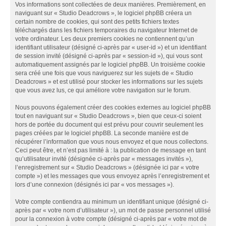
Vos informations sont collectées de deux manières. Premièrement, en
naviguant sur « Studio Deadcrows », le logiciel phpBB créera un
certain nombre de cookies, qui sont des petits fichiers textes
téléchargés dans les fichiers temporaires du navigateur Internet de
votre ordinateur. Les deux premiers cookies ne contiennent qu’un
identifiant utilisateur (désigné ci-après par « user-id ») et un identifiant
de session invité (désigné ci-après par « session-id »), qui vous sont
automatiquement assignés par le logiciel phpBB. Un troisième cookie
sera créé une fois que vous naviguerez sur les sujets de « Studio
Deadcrows » et est utilisé pour stocker les informations sur les sujets
que vous avez lus, ce qui améliore votre navigation sur le forum.
Nous pouvons également créer des cookies externes au logiciel phpBB
tout en naviguant sur « Studio Deadcrows », bien que ceux-ci soient
hors de portée du document qui est prévu pour couvrir seulement les
pages créées par le logiciel phpBB. La seconde manière est de
récupérer l’information que vous nous envoyez et que nous collectons.
Ceci peut être, et n’est pas limité à : la publication de message en tant
qu’utilisateur invité (désignée ci-après par « messages invités »),
l’enregistrement sur « Studio Deadcrows » (désignée ici par « votre
compte ») et les messages que vous envoyez après l’enregistrement et
lors d’une connexion (désignés ici par « vos messages »).
Votre compte contiendra au minimum un identifiant unique (désigné ci-
après par « votre nom d’utilisateur »), un mot de passe personnel utilisé
pour la connexion à votre compte (désigné ci-après par « votre mot de