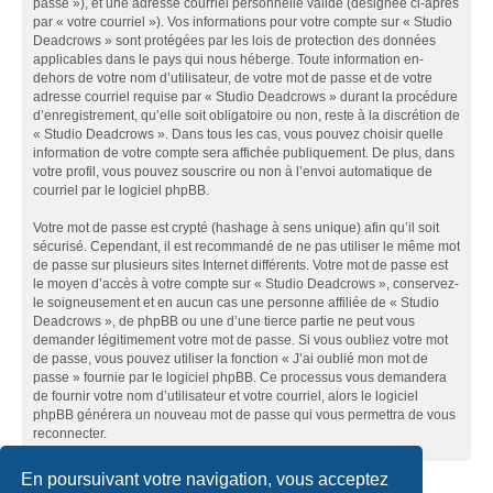
passe »), et une adresse courriel personnelle valide (désignée ci-après
par « votre courriel »). Vos informations pour votre compte sur « Studio
Deadcrows » sont protégées par les lois de protection des données
applicables dans le pays qui nous héberge. Toute information en-
dehors de votre nom d’utilisateur, de votre mot de passe et de votre
adresse courriel requise par « Studio Deadcrows » durant la procédure
d’enregistrement, qu’elle soit obligatoire ou non, reste à la discrétion de
« Studio Deadcrows ». Dans tous les cas, vous pouvez choisir quelle
information de votre compte sera affichée publiquement. De plus, dans
votre profil, vous pouvez souscrire ou non à l’envoi automatique de
courriel par le logiciel phpBB.
Votre mot de passe est crypté (hashage à sens unique) afin qu’il soit
sécurisé. Cependant, il est recommandé de ne pas utiliser le même mot
de passe sur plusieurs sites Internet différents. Votre mot de passe est
le moyen d’accès à votre compte sur « Studio Deadcrows », conservez-
le soigneusement et en aucun cas une personne affiliée de « Studio
Deadcrows », de phpBB ou une d’une tierce partie ne peut vous
demander légitimement votre mot de passe. Si vous oubliez votre mot
de passe, vous pouvez utiliser la fonction « J’ai oublié mon mot de
passe » fournie par le logiciel phpBB. Ce processus vous demandera
de fournir votre nom d’utilisateur et votre courriel, alors le logiciel
phpBB générera un nouveau mot de passe qui vous permettra de vous
reconnecter.
En poursuivant votre navigation, vous acceptez