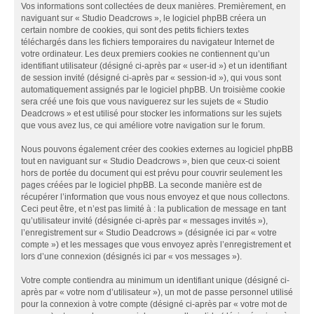
Vos informations sont collectées de deux manières. Premièrement, en
naviguant sur « Studio Deadcrows », le logiciel phpBB créera un
certain nombre de cookies, qui sont des petits fichiers textes
téléchargés dans les fichiers temporaires du navigateur Internet de
votre ordinateur. Les deux premiers cookies ne contiennent qu’un
identifiant utilisateur (désigné ci-après par « user-id ») et un identifiant
de session invité (désigné ci-après par « session-id »), qui vous sont
automatiquement assignés par le logiciel phpBB. Un troisième cookie
sera créé une fois que vous naviguerez sur les sujets de « Studio
Deadcrows » et est utilisé pour stocker les informations sur les sujets
que vous avez lus, ce qui améliore votre navigation sur le forum.
Nous pouvons également créer des cookies externes au logiciel phpBB
tout en naviguant sur « Studio Deadcrows », bien que ceux-ci soient
hors de portée du document qui est prévu pour couvrir seulement les
pages créées par le logiciel phpBB. La seconde manière est de
récupérer l’information que vous nous envoyez et que nous collectons.
Ceci peut être, et n’est pas limité à : la publication de message en tant
qu’utilisateur invité (désignée ci-après par « messages invités »),
l’enregistrement sur « Studio Deadcrows » (désignée ici par « votre
compte ») et les messages que vous envoyez après l’enregistrement et
lors d’une connexion (désignés ici par « vos messages »).
Votre compte contiendra au minimum un identifiant unique (désigné ci-
après par « votre nom d’utilisateur »), un mot de passe personnel utilisé
pour la connexion à votre compte (désigné ci-après par « votre mot de