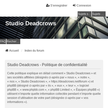
S’enregistrer
Connexion
Sujets sans réponse
Sujets actifs
Studio Deadcrows
FAQ
Rechercher
Accueil
Index du forum
Studio Deadcrows - Politique de confidentialité
Cette politique explique en détail comment « Studio Deadcrows » et
ses sociétés affiliées (désignés ci-après par « nous », « notre »,
« nos », « Studio Deadcrows », « https://deadcrows.net/forum ») et
phpBB (désigné ci-après par « ils », « eux », « leur », « logiciel
phpBB », « www.phpbb.com », « phpBB Limited », « Équipes phpBB »)
utilisent n’importe quelle information collectée pendant n’importe quelle
session d’utilisation de votre part (désignée ci-après par « vos
informations »).