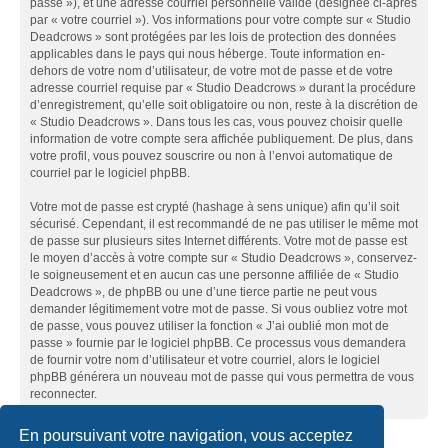
passe »), et une adresse courriel personnelle valide (désignée ci-après
par « votre courriel »). Vos informations pour votre compte sur « Studio
Deadcrows » sont protégées par les lois de protection des données
applicables dans le pays qui nous héberge. Toute information en-
dehors de votre nom d’utilisateur, de votre mot de passe et de votre
adresse courriel requise par « Studio Deadcrows » durant la procédure
d’enregistrement, qu’elle soit obligatoire ou non, reste à la discrétion de
« Studio Deadcrows ». Dans tous les cas, vous pouvez choisir quelle
information de votre compte sera affichée publiquement. De plus, dans
votre profil, vous pouvez souscrire ou non à l’envoi automatique de
courriel par le logiciel phpBB.
Votre mot de passe est crypté (hashage à sens unique) afin qu’il soit
sécurisé. Cependant, il est recommandé de ne pas utiliser le même mot
de passe sur plusieurs sites Internet différents. Votre mot de passe est
le moyen d’accès à votre compte sur « Studio Deadcrows », conservez-
le soigneusement et en aucun cas une personne affiliée de « Studio
Deadcrows », de phpBB ou une d’une tierce partie ne peut vous
demander légitimement votre mot de passe. Si vous oubliez votre mot
de passe, vous pouvez utiliser la fonction « J’ai oublié mon mot de
passe » fournie par le logiciel phpBB. Ce processus vous demandera
de fournir votre nom d’utilisateur et votre courriel, alors le logiciel
phpBB générera un nouveau mot de passe qui vous permettra de vous
reconnecter.
En poursuivant votre navigation, vous acceptez