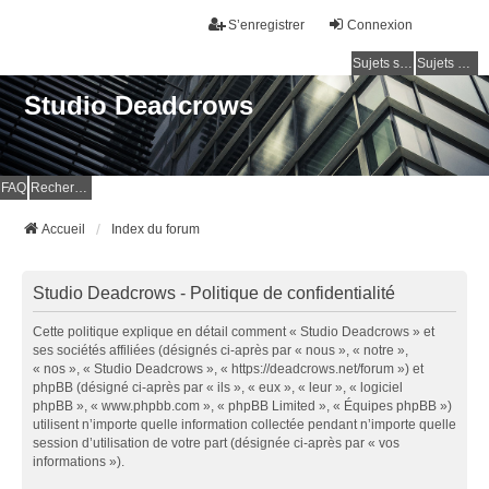
S’enregistrer
Connexion
Sujets sans réponse
Sujets actifs
Studio Deadcrows
FAQ
Rechercher
Accueil
Index du forum
Studio Deadcrows - Politique de confidentialité
Cette politique explique en détail comment « Studio Deadcrows » et
ses sociétés affiliées (désignés ci-après par « nous », « notre »,
« nos », « Studio Deadcrows », « https://deadcrows.net/forum ») et
phpBB (désigné ci-après par « ils », « eux », « leur », « logiciel
phpBB », « www.phpbb.com », « phpBB Limited », « Équipes phpBB »)
utilisent n’importe quelle information collectée pendant n’importe quelle
session d’utilisation de votre part (désignée ci-après par « vos
informations »).