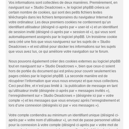
Vos informations sont collectées de deux manières. Premièrement, en
naviguant sur « Studio Deadcrows », le logiciel phpBB créera un
certain nombre de cookies, qui sont des petits fichiers textes
téléchargés dans les fichiers temporaires du navigateur Internet de
votre ordinateur. Les deux premiers cookies ne contiennent qu’un
identifiant utilisateur (désigné ci-après par « user-id ») et un identifiant
de session invité (désigné ci-après par « session-id »), qui vous sont
automatiquement assignés par le logiciel phpBB. Un troisième cookie
sera créé une fois que vous naviguerez sur les sujets de « Studio
Deadcrows » et est utilisé pour stocker les informations sur les sujets
que vous avez lus, ce qui améliore votre navigation sur le forum.
Nous pouvons également créer des cookies externes au logiciel phpBB
tout en naviguant sur « Studio Deadcrows », bien que ceux-ci soient
hors de portée du document qui est prévu pour couvrir seulement les
pages créées par le logiciel phpBB. La seconde manière est de
récupérer l’information que vous nous envoyez et que nous collectons.
Ceci peut être, et n’est pas limité à : la publication de message en tant
qu’utilisateur invité (désignée ci-après par « messages invités »),
l’enregistrement sur « Studio Deadcrows » (désignée ici par « votre
compte ») et les messages que vous envoyez après l’enregistrement et
lors d’une connexion (désignés ici par « vos messages »).
Votre compte contiendra au minimum un identifiant unique (désigné ci-
après par « votre nom d’utilisateur »), un mot de passe personnel utilisé
pour la connexion à votre compte (désigné ci-après par « votre mot de