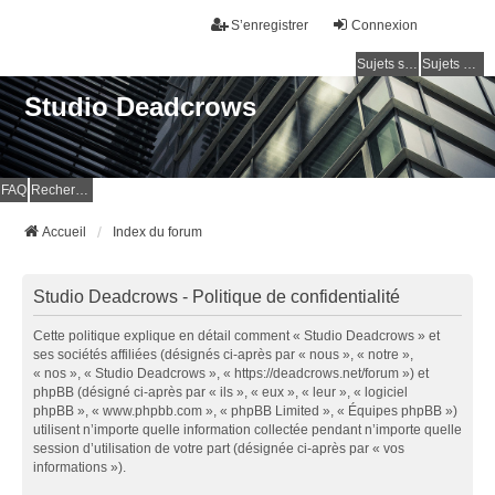
S’enregistrer
Connexion
Sujets sans réponse
Sujets actifs
Studio Deadcrows
FAQ
Rechercher
Accueil
Index du forum
Studio Deadcrows - Politique de confidentialité
Cette politique explique en détail comment « Studio Deadcrows » et
ses sociétés affiliées (désignés ci-après par « nous », « notre »,
« nos », « Studio Deadcrows », « https://deadcrows.net/forum ») et
phpBB (désigné ci-après par « ils », « eux », « leur », « logiciel
phpBB », « www.phpbb.com », « phpBB Limited », « Équipes phpBB »)
utilisent n’importe quelle information collectée pendant n’importe quelle
session d’utilisation de votre part (désignée ci-après par « vos
informations »).