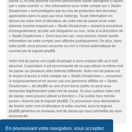
passe »), et une adresse courriel personnelle valide (désignée ci-après
par « votre courriel »). Vos informations pour votre compte sur « Studio
Deadcrows » sont protégées par les lois de protection des données
applicables dans le pays qui nous héberge. Toute information en-
dehors de votre nom d’utilisateur, de votre mot de passe et de votre
adresse courriel requise par « Studio Deadcrows » durant la procédure
d’enregistrement, qu’elle soit obligatoire ou non, reste à la discrétion de
« Studio Deadcrows ». Dans tous les cas, vous pouvez choisir quelle
information de votre compte sera affichée publiquement. De plus, dans
votre profil, vous pouvez souscrire ou non à l’envoi automatique de
courriel par le logiciel phpBB.
Votre mot de passe est crypté (hashage à sens unique) afin qu’il soit
sécurisé. Cependant, il est recommandé de ne pas utiliser le même mot
de passe sur plusieurs sites Internet différents. Votre mot de passe est
le moyen d’accès à votre compte sur « Studio Deadcrows », conservez-
le soigneusement et en aucun cas une personne affiliée de « Studio
Deadcrows », de phpBB ou une d’une tierce partie ne peut vous
demander légitimement votre mot de passe. Si vous oubliez votre mot
de passe, vous pouvez utiliser la fonction « J’ai oublié mon mot de
passe » fournie par le logiciel phpBB. Ce processus vous demandera
de fournir votre nom d’utilisateur et votre courriel, alors le logiciel
phpBB générera un nouveau mot de passe qui vous permettra de vous
reconnecter.
En poursuivant votre navigation, vous acceptez