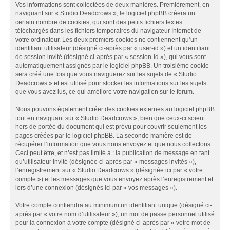
Vos informations sont collectées de deux manières. Premièrement, en
naviguant sur « Studio Deadcrows », le logiciel phpBB créera un
certain nombre de cookies, qui sont des petits fichiers textes
téléchargés dans les fichiers temporaires du navigateur Internet de
votre ordinateur. Les deux premiers cookies ne contiennent qu’un
identifiant utilisateur (désigné ci-après par « user-id ») et un identifiant
de session invité (désigné ci-après par « session-id »), qui vous sont
automatiquement assignés par le logiciel phpBB. Un troisième cookie
sera créé une fois que vous naviguerez sur les sujets de « Studio
Deadcrows » et est utilisé pour stocker les informations sur les sujets
que vous avez lus, ce qui améliore votre navigation sur le forum.
Nous pouvons également créer des cookies externes au logiciel phpBB
tout en naviguant sur « Studio Deadcrows », bien que ceux-ci soient
hors de portée du document qui est prévu pour couvrir seulement les
pages créées par le logiciel phpBB. La seconde manière est de
récupérer l’information que vous nous envoyez et que nous collectons.
Ceci peut être, et n’est pas limité à : la publication de message en tant
qu’utilisateur invité (désignée ci-après par « messages invités »),
l’enregistrement sur « Studio Deadcrows » (désignée ici par « votre
compte ») et les messages que vous envoyez après l’enregistrement et
lors d’une connexion (désignés ici par « vos messages »).
Votre compte contiendra au minimum un identifiant unique (désigné ci-
après par « votre nom d’utilisateur »), un mot de passe personnel utilisé
pour la connexion à votre compte (désigné ci-après par « votre mot de