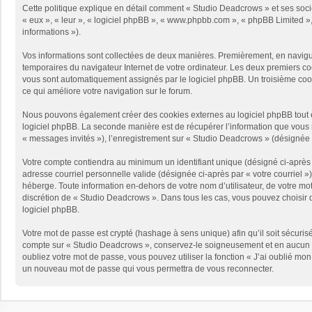
Cette politique explique en détail comment « Studio Deadcrows » et ses sociét
« eux », « leur », « logiciel phpBB », « www.phpbb.com », « phpBB Limited », 
informations »).
Vos informations sont collectées de deux manières. Premièrement, en naviguan
temporaires du navigateur Internet de votre ordinateur. Les deux premiers cooki
vous sont automatiquement assignés par le logiciel phpBB. Un troisième cooki
ce qui améliore votre navigation sur le forum.
Nous pouvons également créer des cookies externes au logiciel phpBB tout e
logiciel phpBB. La seconde manière est de récupérer l’information que vous no
« messages invités »), l’enregistrement sur « Studio Deadcrows » (désignée 
Votre compte contiendra au minimum un identifiant unique (désigné ci-après p
adresse courriel personnelle valide (désignée ci-après par « votre courriel 
héberge. Toute information en-dehors de votre nom d’utilisateur, de votre mot
discrétion de « Studio Deadcrows ». Dans tous les cas, vous pouvez choisir q
logiciel phpBB.
Votre mot de passe est crypté (hashage à sens unique) afin qu’il soit sécuris
compte sur « Studio Deadcrows », conservez-le soigneusement et en aucun c
oubliez votre mot de passe, vous pouvez utiliser la fonction « J’ai oublié mo
un nouveau mot de passe qui vous permettra de vous reconnecter.