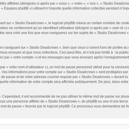
és affiliées (désignés ci-après par « nous », « notre », « nos », « Studio Deadcrow
« Équipes phpBB ») utilisent n’importe quelle information collectée pendant n’impor
t sur « Studio Deadcrows », le logiciel phpBB créera un certain nombre de cookies, 
es ne contiennent qu’un identifiant utilisateur (désigné ci-après par « user-id ») et
e sera créé une fois que vous naviguerez sur les sujets de « Studio Deadcrows » et 
n naviguant sur « Studio Deadcrows », bien que ceux-ci soient hors de portée du 
us envoyez et que nous collectons. Ceci peut être, et n’est pas limité à : la public
ici par « votre compte ») et les messages que vous envoyez après l’enregistrement
ar « votre nom d’utilisateur »), un mot de passe personnel utilisé pour la connexio
»). Vos informations pour votre compte sur « Studio Deadcrows » sont protégées par
 de passe et de votre adresse courriel requise par « Studio Deadcrows » durant la p
uelle information de votre compte sera affichée publiquement. De plus, dans votre p
é. Cependant, il est recommandé de ne pas utiliser le même mot de passe sur plusieu
as une personne affiliée de « Studio Deadcrows », de phpBB ou une d’une tierce 
n mot de passe » fournie par le logiciel phpBB. Ce processus vous demandera de fourn