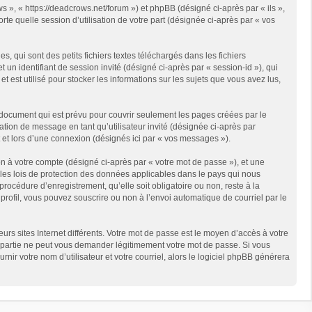
s », « https://deadcrows.net/forum ») et phpBB (désigné ci-après par « ils »,
te quelle session d’utilisation de votre part (désignée ci-après par « vos
qui sont des petits fichiers textes téléchargés dans les fichiers
 un identifiant de session invité (désigné ci-après par « session-id »), qui
est utilisé pour stocker les informations sur les sujets que vous avez lus,
document qui est prévu pour couvrir seulement les pages créées par le
ation de message en tant qu’utilisateur invité (désignée ci-après par
 et lors d’une connexion (désignés ici par « vos messages »).
n à votre compte (désigné ci-après par « votre mot de passe »), et une
 les lois de protection des données applicables dans le pays qui nous
rocédure d’enregistrement, qu’elle soit obligatoire ou non, reste à la
rofil, vous pouvez souscrire ou non à l’envoi automatique de courriel par le
rs sites Internet différents. Votre mot de passe est le moyen d’accès à votre
partie ne peut vous demander légitimement votre mot de passe. Si vous
ir votre nom d’utilisateur et votre courriel, alors le logiciel phpBB générera