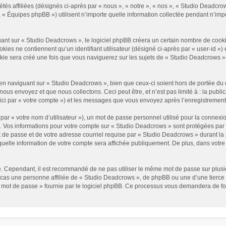
és affiliées (désignés ci-après par « nous », « notre », « nos », « Studio Deadcrow
« Équipes phpBB ») utilisent n’importe quelle information collectée pendant n’impor
t sur « Studio Deadcrows », le logiciel phpBB créera un certain nombre de cookies, 
es ne contiennent qu’un identifiant utilisateur (désigné ci-après par « user-id ») et
e sera créé une fois que vous naviguerez sur les sujets de « Studio Deadcrows » et 
n naviguant sur « Studio Deadcrows », bien que ceux-ci soient hors de portée du 
us envoyez et que nous collectons. Ceci peut être, et n’est pas limité à : la public
ici par « votre compte ») et les messages que vous envoyez après l’enregistrement
ar « votre nom d’utilisateur »), un mot de passe personnel utilisé pour la connexio
»). Vos informations pour votre compte sur « Studio Deadcrows » sont protégées par
 de passe et de votre adresse courriel requise par « Studio Deadcrows » durant la p
uelle information de votre compte sera affichée publiquement. De plus, dans votre p
é. Cependant, il est recommandé de ne pas utiliser le même mot de passe sur plusieu
as une personne affiliée de « Studio Deadcrows », de phpBB ou une d’une tierce 
n mot de passe » fournie par le logiciel phpBB. Ce processus vous demandera de fourn