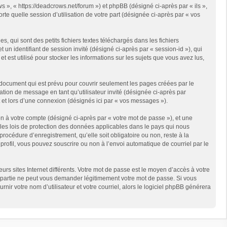
s », « https://deadcrows.net/forum ») et phpBB (désigné ci-après par « ils »,
te quelle session d’utilisation de votre part (désignée ci-après par « vos
qui sont des petits fichiers textes téléchargés dans les fichiers
 un identifiant de session invité (désigné ci-après par « session-id »), qui
est utilisé pour stocker les informations sur les sujets que vous avez lus,
document qui est prévu pour couvrir seulement les pages créées par le
ation de message en tant qu’utilisateur invité (désignée ci-après par
 et lors d’une connexion (désignés ici par « vos messages »).
n à votre compte (désigné ci-après par « votre mot de passe »), et une
 les lois de protection des données applicables dans le pays qui nous
rocédure d’enregistrement, qu’elle soit obligatoire ou non, reste à la
rofil, vous pouvez souscrire ou non à l’envoi automatique de courriel par le
rs sites Internet différents. Votre mot de passe est le moyen d’accès à votre
partie ne peut vous demander légitimement votre mot de passe. Si vous
ir votre nom d’utilisateur et votre courriel, alors le logiciel phpBB générera