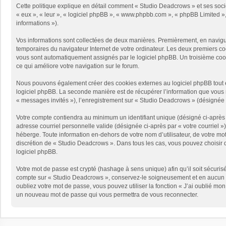
Cette politique explique en détail comment « Studio Deadcrows » et ses sociét
« eux », « leur », « logiciel phpBB », « www.phpbb.com », « phpBB Limited », 
informations »).
Vos informations sont collectées de deux manières. Premièrement, en naviguan
temporaires du navigateur Internet de votre ordinateur. Les deux premiers cooki
vous sont automatiquement assignés par le logiciel phpBB. Un troisième cooki
ce qui améliore votre navigation sur le forum.
Nous pouvons également créer des cookies externes au logiciel phpBB tout e
logiciel phpBB. La seconde manière est de récupérer l’information que vous no
« messages invités »), l’enregistrement sur « Studio Deadcrows » (désignée 
Votre compte contiendra au minimum un identifiant unique (désigné ci-après p
adresse courriel personnelle valide (désignée ci-après par « votre courriel 
héberge. Toute information en-dehors de votre nom d’utilisateur, de votre mot
discrétion de « Studio Deadcrows ». Dans tous les cas, vous pouvez choisir q
logiciel phpBB.
Votre mot de passe est crypté (hashage à sens unique) afin qu’il soit sécuris
compte sur « Studio Deadcrows », conservez-le soigneusement et en aucun c
oubliez votre mot de passe, vous pouvez utiliser la fonction « J’ai oublié mo
un nouveau mot de passe qui vous permettra de vous reconnecter.