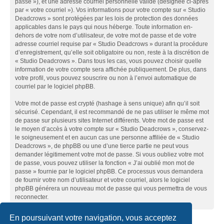
passe »), et une adresse courriel personnelle valide (désignée ci-après
par « votre courriel »). Vos informations pour votre compte sur « Studio
Deadcrows » sont protégées par les lois de protection des données
applicables dans le pays qui nous héberge. Toute information en-
dehors de votre nom d’utilisateur, de votre mot de passe et de votre
adresse courriel requise par « Studio Deadcrows » durant la procédure
d’enregistrement, qu’elle soit obligatoire ou non, reste à la discrétion de
« Studio Deadcrows ». Dans tous les cas, vous pouvez choisir quelle
information de votre compte sera affichée publiquement. De plus, dans
votre profil, vous pouvez souscrire ou non à l’envoi automatique de
courriel par le logiciel phpBB.
Votre mot de passe est crypté (hashage à sens unique) afin qu’il soit
sécurisé. Cependant, il est recommandé de ne pas utiliser le même mot
de passe sur plusieurs sites Internet différents. Votre mot de passe est
le moyen d’accès à votre compte sur « Studio Deadcrows », conservez-
le soigneusement et en aucun cas une personne affiliée de « Studio
Deadcrows », de phpBB ou une d’une tierce partie ne peut vous
demander légitimement votre mot de passe. Si vous oubliez votre mot
de passe, vous pouvez utiliser la fonction « J’ai oublié mon mot de
passe » fournie par le logiciel phpBB. Ce processus vous demandera
de fournir votre nom d’utilisateur et votre courriel, alors le logiciel
phpBB générera un nouveau mot de passe qui vous permettra de vous
reconnecter.
En poursuivant votre navigation, vous acceptez