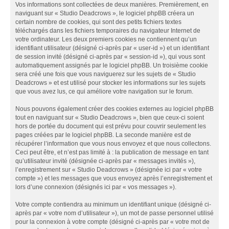
Vos informations sont collectées de deux manières. Premièrement, en
naviguant sur « Studio Deadcrows », le logiciel phpBB créera un
certain nombre de cookies, qui sont des petits fichiers textes
téléchargés dans les fichiers temporaires du navigateur Internet de
votre ordinateur. Les deux premiers cookies ne contiennent qu’un
identifiant utilisateur (désigné ci-après par « user-id ») et un identifiant
de session invité (désigné ci-après par « session-id »), qui vous sont
automatiquement assignés par le logiciel phpBB. Un troisième cookie
sera créé une fois que vous naviguerez sur les sujets de « Studio
Deadcrows » et est utilisé pour stocker les informations sur les sujets
que vous avez lus, ce qui améliore votre navigation sur le forum.
Nous pouvons également créer des cookies externes au logiciel phpBB
tout en naviguant sur « Studio Deadcrows », bien que ceux-ci soient
hors de portée du document qui est prévu pour couvrir seulement les
pages créées par le logiciel phpBB. La seconde manière est de
récupérer l’information que vous nous envoyez et que nous collectons.
Ceci peut être, et n’est pas limité à : la publication de message en tant
qu’utilisateur invité (désignée ci-après par « messages invités »),
l’enregistrement sur « Studio Deadcrows » (désignée ici par « votre
compte ») et les messages que vous envoyez après l’enregistrement et
lors d’une connexion (désignés ici par « vos messages »).
Votre compte contiendra au minimum un identifiant unique (désigné ci-
après par « votre nom d’utilisateur »), un mot de passe personnel utilisé
pour la connexion à votre compte (désigné ci-après par « votre mot de