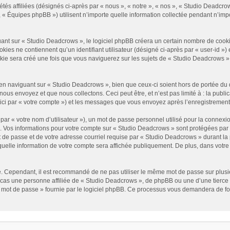
és affiliées (désignés ci-après par « nous », « notre », « nos », « Studio Deadcrow
« Équipes phpBB ») utilisent n’importe quelle information collectée pendant n’impor
t sur « Studio Deadcrows », le logiciel phpBB créera un certain nombre de cookies, 
es ne contiennent qu’un identifiant utilisateur (désigné ci-après par « user-id ») et
e sera créé une fois que vous naviguerez sur les sujets de « Studio Deadcrows » et 
n naviguant sur « Studio Deadcrows », bien que ceux-ci soient hors de portée du 
us envoyez et que nous collectons. Ceci peut être, et n’est pas limité à : la public
ici par « votre compte ») et les messages que vous envoyez après l’enregistrement
ar « votre nom d’utilisateur »), un mot de passe personnel utilisé pour la connexio
»). Vos informations pour votre compte sur « Studio Deadcrows » sont protégées par
 de passe et de votre adresse courriel requise par « Studio Deadcrows » durant la p
uelle information de votre compte sera affichée publiquement. De plus, dans votre p
é. Cependant, il est recommandé de ne pas utiliser le même mot de passe sur plusieu
as une personne affiliée de « Studio Deadcrows », de phpBB ou une d’une tierce 
n mot de passe » fournie par le logiciel phpBB. Ce processus vous demandera de fourn