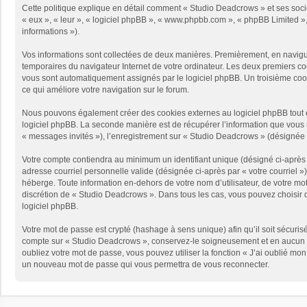
Cette politique explique en détail comment « Studio Deadcrows » et ses sociét
« eux », « leur », « logiciel phpBB », « www.phpbb.com », « phpBB Limited », 
informations »).
Vos informations sont collectées de deux manières. Premièrement, en naviguan
temporaires du navigateur Internet de votre ordinateur. Les deux premiers cooki
vous sont automatiquement assignés par le logiciel phpBB. Un troisième cooki
ce qui améliore votre navigation sur le forum.
Nous pouvons également créer des cookies externes au logiciel phpBB tout e
logiciel phpBB. La seconde manière est de récupérer l’information que vous no
« messages invités »), l’enregistrement sur « Studio Deadcrows » (désignée 
Votre compte contiendra au minimum un identifiant unique (désigné ci-après p
adresse courriel personnelle valide (désignée ci-après par « votre courriel 
héberge. Toute information en-dehors de votre nom d’utilisateur, de votre mot
discrétion de « Studio Deadcrows ». Dans tous les cas, vous pouvez choisir q
logiciel phpBB.
Votre mot de passe est crypté (hashage à sens unique) afin qu’il soit sécuris
compte sur « Studio Deadcrows », conservez-le soigneusement et en aucun c
oubliez votre mot de passe, vous pouvez utiliser la fonction « J’ai oublié mo
un nouveau mot de passe qui vous permettra de vous reconnecter.