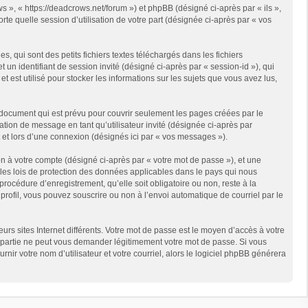
s », « https://deadcrows.net/forum ») et phpBB (désigné ci-après par « ils »,
te quelle session d’utilisation de votre part (désignée ci-après par « vos
qui sont des petits fichiers textes téléchargés dans les fichiers
 un identifiant de session invité (désigné ci-après par « session-id »), qui
est utilisé pour stocker les informations sur les sujets que vous avez lus,
document qui est prévu pour couvrir seulement les pages créées par le
ation de message en tant qu’utilisateur invité (désignée ci-après par
 et lors d’une connexion (désignés ici par « vos messages »).
n à votre compte (désigné ci-après par « votre mot de passe »), et une
 les lois de protection des données applicables dans le pays qui nous
rocédure d’enregistrement, qu’elle soit obligatoire ou non, reste à la
rofil, vous pouvez souscrire ou non à l’envoi automatique de courriel par le
rs sites Internet différents. Votre mot de passe est le moyen d’accès à votre
partie ne peut vous demander légitimement votre mot de passe. Si vous
ir votre nom d’utilisateur et votre courriel, alors le logiciel phpBB générera