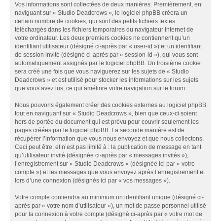
Vos informations sont collectées de deux manières. Premièrement, en
naviguant sur « Studio Deadcrows », le logiciel phpBB créera un
certain nombre de cookies, qui sont des petits fichiers textes
téléchargés dans les fichiers temporaires du navigateur Internet de
votre ordinateur. Les deux premiers cookies ne contiennent qu’un
identifiant utilisateur (désigné ci-après par « user-id ») et un identifiant
de session invité (désigné ci-après par « session-id »), qui vous sont
automatiquement assignés par le logiciel phpBB. Un troisième cookie
sera créé une fois que vous naviguerez sur les sujets de « Studio
Deadcrows » et est utilisé pour stocker les informations sur les sujets
que vous avez lus, ce qui améliore votre navigation sur le forum.
Nous pouvons également créer des cookies externes au logiciel phpBB
tout en naviguant sur « Studio Deadcrows », bien que ceux-ci soient
hors de portée du document qui est prévu pour couvrir seulement les
pages créées par le logiciel phpBB. La seconde manière est de
récupérer l’information que vous nous envoyez et que nous collectons.
Ceci peut être, et n’est pas limité à : la publication de message en tant
qu’utilisateur invité (désignée ci-après par « messages invités »),
l’enregistrement sur « Studio Deadcrows » (désignée ici par « votre
compte ») et les messages que vous envoyez après l’enregistrement et
lors d’une connexion (désignés ici par « vos messages »).
Votre compte contiendra au minimum un identifiant unique (désigné ci-
après par « votre nom d’utilisateur »), un mot de passe personnel utilisé
pour la connexion à votre compte (désigné ci-après par « votre mot de