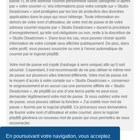
passe »), et une adresse courriel personnelle valide (désignée ci-après
par « votre courriel »). Vos informations pour votre compte sur « Studio
Deadcrows » sont protégées par les lois de protection des données
applicables dans le pays qui nous héberge. Toute information en-
dehors de votre nom d’utilisateur, de votre mot de passe et de votre
adresse courriel requise par « Studio Deadcrows » durant la procédure
d’enregistrement, qu’elle soit obligatoire ou non, reste à la discrétion de
« Studio Deadcrows ». Dans tous les cas, vous pouvez choisir quelle
information de votre compte sera affichée publiquement. De plus, dans
votre profil, vous pouvez souscrire ou non à l’envoi automatique de
courriel par le logiciel phpBB.
Votre mot de passe est crypté (hashage à sens unique) afin qu’il soit
sécurisé. Cependant, il est recommandé de ne pas utiliser le même mot
de passe sur plusieurs sites Internet différents. Votre mot de passe est
le moyen d’accès à votre compte sur « Studio Deadcrows », conservez-
le soigneusement et en aucun cas une personne affiliée de « Studio
Deadcrows », de phpBB ou une d’une tierce partie ne peut vous
demander légitimement votre mot de passe. Si vous oubliez votre mot
de passe, vous pouvez utiliser la fonction « J’ai oublié mon mot de
passe » fournie par le logiciel phpBB. Ce processus vous demandera
de fournir votre nom d’utilisateur et votre courriel, alors le logiciel
phpBB générera un nouveau mot de passe qui vous permettra de vous
reconnecter.
En poursuivant votre navigation, vous acceptez