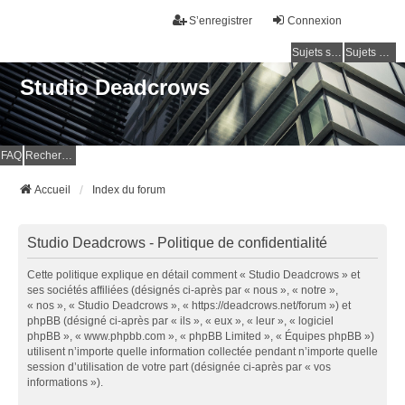
S’enregistrer
Connexion
Sujets sans réponse
Sujets actifs
Studio Deadcrows
FAQ
Rechercher
Accueil
Index du forum
Studio Deadcrows - Politique de confidentialité
Cette politique explique en détail comment « Studio Deadcrows » et
ses sociétés affiliées (désignés ci-après par « nous », « notre »,
« nos », « Studio Deadcrows », « https://deadcrows.net/forum ») et
phpBB (désigné ci-après par « ils », « eux », « leur », « logiciel
phpBB », « www.phpbb.com », « phpBB Limited », « Équipes phpBB »)
utilisent n’importe quelle information collectée pendant n’importe quelle
session d’utilisation de votre part (désignée ci-après par « vos
informations »).