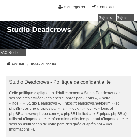
S’enregistrer
Connexion
Sujets sans réponse
Sujets actifs
Studio Deadcrows
FAQ
Rechercher
Accueil
Index du forum
Studio Deadcrows - Politique de confidentialité
Cette politique explique en détail comment « Studio Deadcrows » et
ses sociétés affiliées (désignés ci-après par « nous », « notre »,
« nos », « Studio Deadcrows », « https://deadcrows.net/forum ») et
phpBB (désigné ci-après par « ils », « eux », « leur », « logiciel
phpBB », « www.phpbb.com », « phpBB Limited », « Équipes phpBB »)
utilisent n’importe quelle information collectée pendant n’importe quelle
session d’utilisation de votre part (désignée ci-après par « vos
informations »).