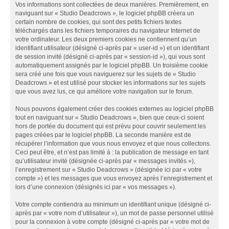
Vos informations sont collectées de deux manières. Premièrement, en
naviguant sur « Studio Deadcrows », le logiciel phpBB créera un
certain nombre de cookies, qui sont des petits fichiers textes
téléchargés dans les fichiers temporaires du navigateur Internet de
votre ordinateur. Les deux premiers cookies ne contiennent qu’un
identifiant utilisateur (désigné ci-après par « user-id ») et un identifiant
de session invité (désigné ci-après par « session-id »), qui vous sont
automatiquement assignés par le logiciel phpBB. Un troisième cookie
sera créé une fois que vous naviguerez sur les sujets de « Studio
Deadcrows » et est utilisé pour stocker les informations sur les sujets
que vous avez lus, ce qui améliore votre navigation sur le forum.
Nous pouvons également créer des cookies externes au logiciel phpBB
tout en naviguant sur « Studio Deadcrows », bien que ceux-ci soient
hors de portée du document qui est prévu pour couvrir seulement les
pages créées par le logiciel phpBB. La seconde manière est de
récupérer l’information que vous nous envoyez et que nous collectons.
Ceci peut être, et n’est pas limité à : la publication de message en tant
qu’utilisateur invité (désignée ci-après par « messages invités »),
l’enregistrement sur « Studio Deadcrows » (désignée ici par « votre
compte ») et les messages que vous envoyez après l’enregistrement et
lors d’une connexion (désignés ici par « vos messages »).
Votre compte contiendra au minimum un identifiant unique (désigné ci-
après par « votre nom d’utilisateur »), un mot de passe personnel utilisé
pour la connexion à votre compte (désigné ci-après par « votre mot de