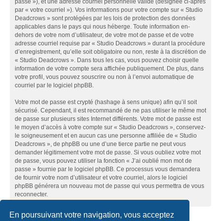
passe »), et une adresse courriel personnelle valide (désignée ci-après
par « votre courriel »). Vos informations pour votre compte sur « Studio
Deadcrows » sont protégées par les lois de protection des données
applicables dans le pays qui nous héberge. Toute information en-
dehors de votre nom d’utilisateur, de votre mot de passe et de votre
adresse courriel requise par « Studio Deadcrows » durant la procédure
d’enregistrement, qu’elle soit obligatoire ou non, reste à la discrétion de
« Studio Deadcrows ». Dans tous les cas, vous pouvez choisir quelle
information de votre compte sera affichée publiquement. De plus, dans
votre profil, vous pouvez souscrire ou non à l’envoi automatique de
courriel par le logiciel phpBB.
Votre mot de passe est crypté (hashage à sens unique) afin qu’il soit
sécurisé. Cependant, il est recommandé de ne pas utiliser le même mot
de passe sur plusieurs sites Internet différents. Votre mot de passe est
le moyen d’accès à votre compte sur « Studio Deadcrows », conservez-
le soigneusement et en aucun cas une personne affiliée de « Studio
Deadcrows », de phpBB ou une d’une tierce partie ne peut vous
demander légitimement votre mot de passe. Si vous oubliez votre mot
de passe, vous pouvez utiliser la fonction « J’ai oublié mon mot de
passe » fournie par le logiciel phpBB. Ce processus vous demandera
de fournir votre nom d’utilisateur et votre courriel, alors le logiciel
phpBB générera un nouveau mot de passe qui vous permettra de vous
reconnecter.
En poursuivant votre navigation, vous acceptez