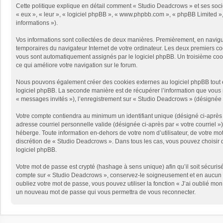
Cette politique explique en détail comment « Studio Deadcrows » et ses sociét
« eux », « leur », « logiciel phpBB », « www.phpbb.com », « phpBB Limited », 
informations »).
Vos informations sont collectées de deux manières. Premièrement, en naviguan
temporaires du navigateur Internet de votre ordinateur. Les deux premiers cooki
vous sont automatiquement assignés par le logiciel phpBB. Un troisième cooki
ce qui améliore votre navigation sur le forum.
Nous pouvons également créer des cookies externes au logiciel phpBB tout e
logiciel phpBB. La seconde manière est de récupérer l’information que vous no
« messages invités »), l’enregistrement sur « Studio Deadcrows » (désignée 
Votre compte contiendra au minimum un identifiant unique (désigné ci-après p
adresse courriel personnelle valide (désignée ci-après par « votre courriel 
héberge. Toute information en-dehors de votre nom d’utilisateur, de votre mot
discrétion de « Studio Deadcrows ». Dans tous les cas, vous pouvez choisir q
logiciel phpBB.
Votre mot de passe est crypté (hashage à sens unique) afin qu’il soit sécuris
compte sur « Studio Deadcrows », conservez-le soigneusement et en aucun c
oubliez votre mot de passe, vous pouvez utiliser la fonction « J’ai oublié mo
un nouveau mot de passe qui vous permettra de vous reconnecter.