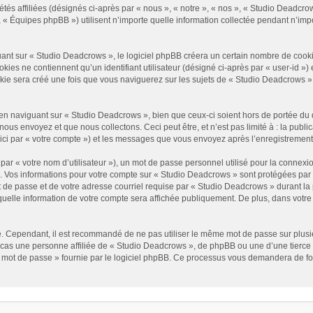
és affiliées (désignés ci-après par « nous », « notre », « nos », « Studio Deadcrow
« Équipes phpBB ») utilisent n’importe quelle information collectée pendant n’impor
t sur « Studio Deadcrows », le logiciel phpBB créera un certain nombre de cookies, 
es ne contiennent qu’un identifiant utilisateur (désigné ci-après par « user-id ») et
e sera créé une fois que vous naviguerez sur les sujets de « Studio Deadcrows » et 
n naviguant sur « Studio Deadcrows », bien que ceux-ci soient hors de portée du 
us envoyez et que nous collectons. Ceci peut être, et n’est pas limité à : la public
ici par « votre compte ») et les messages que vous envoyez après l’enregistrement
ar « votre nom d’utilisateur »), un mot de passe personnel utilisé pour la connexio
»). Vos informations pour votre compte sur « Studio Deadcrows » sont protégées par
 de passe et de votre adresse courriel requise par « Studio Deadcrows » durant la p
uelle information de votre compte sera affichée publiquement. De plus, dans votre p
é. Cependant, il est recommandé de ne pas utiliser le même mot de passe sur plusieu
as une personne affiliée de « Studio Deadcrows », de phpBB ou une d’une tierce 
n mot de passe » fournie par le logiciel phpBB. Ce processus vous demandera de fourn