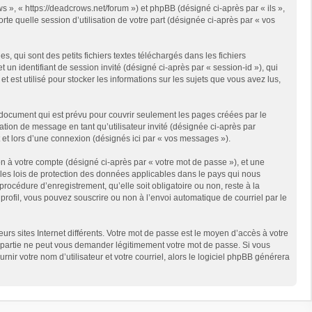
s », « https://deadcrows.net/forum ») et phpBB (désigné ci-après par « ils »,
te quelle session d’utilisation de votre part (désignée ci-après par « vos
qui sont des petits fichiers textes téléchargés dans les fichiers
 un identifiant de session invité (désigné ci-après par « session-id »), qui
est utilisé pour stocker les informations sur les sujets que vous avez lus,
document qui est prévu pour couvrir seulement les pages créées par le
ation de message en tant qu’utilisateur invité (désignée ci-après par
 et lors d’une connexion (désignés ici par « vos messages »).
n à votre compte (désigné ci-après par « votre mot de passe »), et une
 les lois de protection des données applicables dans le pays qui nous
rocédure d’enregistrement, qu’elle soit obligatoire ou non, reste à la
rofil, vous pouvez souscrire ou non à l’envoi automatique de courriel par le
rs sites Internet différents. Votre mot de passe est le moyen d’accès à votre
partie ne peut vous demander légitimement votre mot de passe. Si vous
ir votre nom d’utilisateur et votre courriel, alors le logiciel phpBB générera