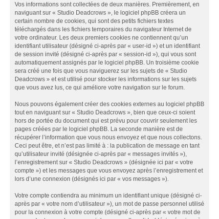
Vos informations sont collectées de deux manières. Premièrement, en
naviguant sur « Studio Deadcrows », le logiciel phpBB créera un
certain nombre de cookies, qui sont des petits fichiers textes
téléchargés dans les fichiers temporaires du navigateur Internet de
votre ordinateur. Les deux premiers cookies ne contiennent qu’un
identifiant utilisateur (désigné ci-après par « user-id ») et un identifiant
de session invité (désigné ci-après par « session-id »), qui vous sont
automatiquement assignés par le logiciel phpBB. Un troisième cookie
sera créé une fois que vous naviguerez sur les sujets de « Studio
Deadcrows » et est utilisé pour stocker les informations sur les sujets
que vous avez lus, ce qui améliore votre navigation sur le forum.
Nous pouvons également créer des cookies externes au logiciel phpBB
tout en naviguant sur « Studio Deadcrows », bien que ceux-ci soient
hors de portée du document qui est prévu pour couvrir seulement les
pages créées par le logiciel phpBB. La seconde manière est de
récupérer l’information que vous nous envoyez et que nous collectons.
Ceci peut être, et n’est pas limité à : la publication de message en tant
qu’utilisateur invité (désignée ci-après par « messages invités »),
l’enregistrement sur « Studio Deadcrows » (désignée ici par « votre
compte ») et les messages que vous envoyez après l’enregistrement et
lors d’une connexion (désignés ici par « vos messages »).
Votre compte contiendra au minimum un identifiant unique (désigné ci-
après par « votre nom d’utilisateur »), un mot de passe personnel utilisé
pour la connexion à votre compte (désigné ci-après par « votre mot de