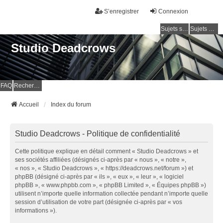
S’enregistrer
Connexion
Sujets sans réponse
Sujets actifs
Studio Deadcrows
FAQ
Rechercher
Accueil
Index du forum
Studio Deadcrows - Politique de confidentialité
Cette politique explique en détail comment « Studio Deadcrows » et
ses sociétés affiliées (désignés ci-après par « nous », « notre »,
« nos », « Studio Deadcrows », « https://deadcrows.net/forum ») et
phpBB (désigné ci-après par « ils », « eux », « leur », « logiciel
phpBB », « www.phpbb.com », « phpBB Limited », « Équipes phpBB »)
utilisent n’importe quelle information collectée pendant n’importe quelle
session d’utilisation de votre part (désignée ci-après par « vos
informations »).