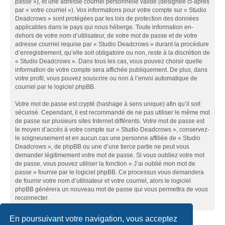
passe »), et une adresse courriel personnelle valide (désignée ci-après
par « votre courriel »). Vos informations pour votre compte sur « Studio
Deadcrows » sont protégées par les lois de protection des données
applicables dans le pays qui nous héberge. Toute information en-
dehors de votre nom d’utilisateur, de votre mot de passe et de votre
adresse courriel requise par « Studio Deadcrows » durant la procédure
d’enregistrement, qu’elle soit obligatoire ou non, reste à la discrétion de
« Studio Deadcrows ». Dans tous les cas, vous pouvez choisir quelle
information de votre compte sera affichée publiquement. De plus, dans
votre profil, vous pouvez souscrire ou non à l’envoi automatique de
courriel par le logiciel phpBB.
Votre mot de passe est crypté (hashage à sens unique) afin qu’il soit
sécurisé. Cependant, il est recommandé de ne pas utiliser le même mot
de passe sur plusieurs sites Internet différents. Votre mot de passe est
le moyen d’accès à votre compte sur « Studio Deadcrows », conservez-
le soigneusement et en aucun cas une personne affiliée de « Studio
Deadcrows », de phpBB ou une d’une tierce partie ne peut vous
demander légitimement votre mot de passe. Si vous oubliez votre mot
de passe, vous pouvez utiliser la fonction « J’ai oublié mon mot de
passe » fournie par le logiciel phpBB. Ce processus vous demandera
de fournir votre nom d’utilisateur et votre courriel, alors le logiciel
phpBB générera un nouveau mot de passe qui vous permettra de vous
reconnecter.
En poursuivant votre navigation, vous acceptez