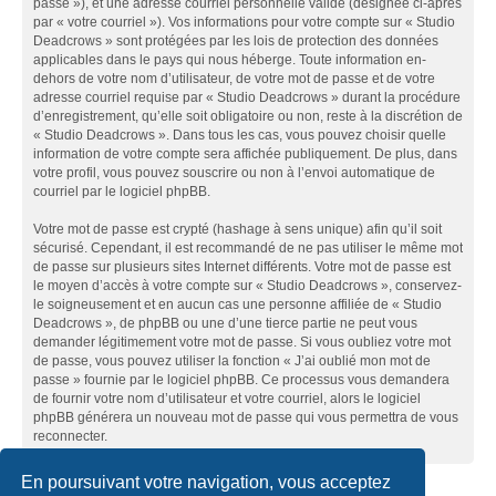
passe »), et une adresse courriel personnelle valide (désignée ci-après
par « votre courriel »). Vos informations pour votre compte sur « Studio
Deadcrows » sont protégées par les lois de protection des données
applicables dans le pays qui nous héberge. Toute information en-
dehors de votre nom d’utilisateur, de votre mot de passe et de votre
adresse courriel requise par « Studio Deadcrows » durant la procédure
d’enregistrement, qu’elle soit obligatoire ou non, reste à la discrétion de
« Studio Deadcrows ». Dans tous les cas, vous pouvez choisir quelle
information de votre compte sera affichée publiquement. De plus, dans
votre profil, vous pouvez souscrire ou non à l’envoi automatique de
courriel par le logiciel phpBB.
Votre mot de passe est crypté (hashage à sens unique) afin qu’il soit
sécurisé. Cependant, il est recommandé de ne pas utiliser le même mot
de passe sur plusieurs sites Internet différents. Votre mot de passe est
le moyen d’accès à votre compte sur « Studio Deadcrows », conservez-
le soigneusement et en aucun cas une personne affiliée de « Studio
Deadcrows », de phpBB ou une d’une tierce partie ne peut vous
demander légitimement votre mot de passe. Si vous oubliez votre mot
de passe, vous pouvez utiliser la fonction « J’ai oublié mon mot de
passe » fournie par le logiciel phpBB. Ce processus vous demandera
de fournir votre nom d’utilisateur et votre courriel, alors le logiciel
phpBB générera un nouveau mot de passe qui vous permettra de vous
reconnecter.
En poursuivant votre navigation, vous acceptez