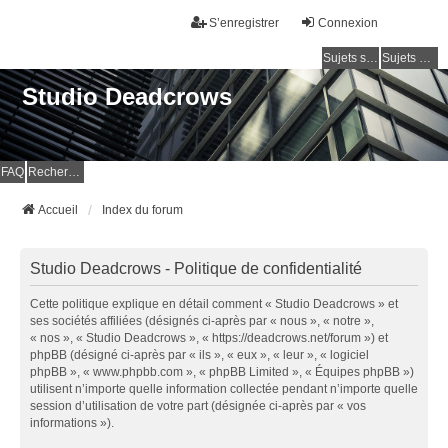
S’enregistrer
Connexion
Sujets sans réponse
Sujets actifs
Studio Deadcrows
FAQ
Rechercher
Accueil
Index du forum
Studio Deadcrows - Politique de confidentialité
Cette politique explique en détail comment « Studio Deadcrows » et
ses sociétés affiliées (désignés ci-après par « nous », « notre »,
« nos », « Studio Deadcrows », « https://deadcrows.net/forum ») et
phpBB (désigné ci-après par « ils », « eux », « leur », « logiciel
phpBB », « www.phpbb.com », « phpBB Limited », « Équipes phpBB »)
utilisent n’importe quelle information collectée pendant n’importe quelle
session d’utilisation de votre part (désignée ci-après par « vos
informations »).