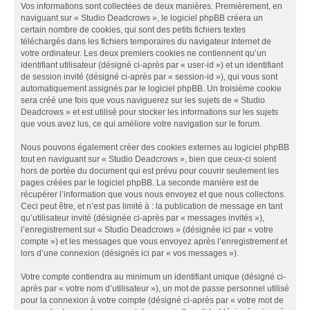
Vos informations sont collectées de deux manières. Premièrement, en
naviguant sur « Studio Deadcrows », le logiciel phpBB créera un
certain nombre de cookies, qui sont des petits fichiers textes
téléchargés dans les fichiers temporaires du navigateur Internet de
votre ordinateur. Les deux premiers cookies ne contiennent qu’un
identifiant utilisateur (désigné ci-après par « user-id ») et un identifiant
de session invité (désigné ci-après par « session-id »), qui vous sont
automatiquement assignés par le logiciel phpBB. Un troisième cookie
sera créé une fois que vous naviguerez sur les sujets de « Studio
Deadcrows » et est utilisé pour stocker les informations sur les sujets
que vous avez lus, ce qui améliore votre navigation sur le forum.
Nous pouvons également créer des cookies externes au logiciel phpBB
tout en naviguant sur « Studio Deadcrows », bien que ceux-ci soient
hors de portée du document qui est prévu pour couvrir seulement les
pages créées par le logiciel phpBB. La seconde manière est de
récupérer l’information que vous nous envoyez et que nous collectons.
Ceci peut être, et n’est pas limité à : la publication de message en tant
qu’utilisateur invité (désignée ci-après par « messages invités »),
l’enregistrement sur « Studio Deadcrows » (désignée ici par « votre
compte ») et les messages que vous envoyez après l’enregistrement et
lors d’une connexion (désignés ici par « vos messages »).
Votre compte contiendra au minimum un identifiant unique (désigné ci-
après par « votre nom d’utilisateur »), un mot de passe personnel utilisé
pour la connexion à votre compte (désigné ci-après par « votre mot de