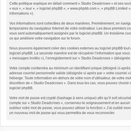
Cette politique explique en détail comment « Studio Deadcrows » et ses sociét
« eux », « leur », « logiciel phpBB », « www.phpbb.com », « phpBB Limited », 
informations »).
Vos informations sont collectées de deux manières. Premièrement, en naviguan
temporaires du navigateur Internet de votre ordinateur. Les deux premiers cooki
vous sont automatiquement assignés par le logiciel phpBB. Un troisième cooki
ce qui améliore votre navigation sur le forum.
Nous pouvons également créer des cookies externes au logiciel phpBB tout e
logiciel phpBB. La seconde manière est de récupérer l’information que vous no
« messages invités »), l’enregistrement sur « Studio Deadcrows » (désignée 
Votre compte contiendra au minimum un identifiant unique (désigné ci-après p
adresse courriel personnelle valide (désignée ci-après par « votre courriel 
héberge. Toute information en-dehors de votre nom d’utilisateur, de votre mot
discrétion de « Studio Deadcrows ». Dans tous les cas, vous pouvez choisir q
logiciel phpBB.
Votre mot de passe est crypté (hashage à sens unique) afin qu’il soit sécuris
compte sur « Studio Deadcrows », conservez-le soigneusement et en aucun c
oubliez votre mot de passe, vous pouvez utiliser la fonction « J’ai oublié mo
un nouveau mot de passe qui vous permettra de vous reconnecter.