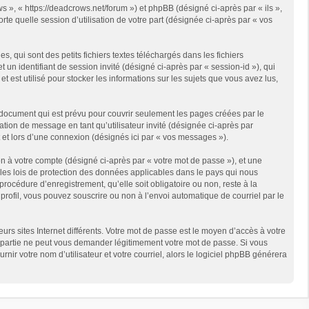
s », « https://deadcrows.net/forum ») et phpBB (désigné ci-après par « ils »,
te quelle session d’utilisation de votre part (désignée ci-après par « vos
qui sont des petits fichiers textes téléchargés dans les fichiers
 un identifiant de session invité (désigné ci-après par « session-id »), qui
est utilisé pour stocker les informations sur les sujets que vous avez lus,
document qui est prévu pour couvrir seulement les pages créées par le
ation de message en tant qu’utilisateur invité (désignée ci-après par
 et lors d’une connexion (désignés ici par « vos messages »).
n à votre compte (désigné ci-après par « votre mot de passe »), et une
 les lois de protection des données applicables dans le pays qui nous
rocédure d’enregistrement, qu’elle soit obligatoire ou non, reste à la
rofil, vous pouvez souscrire ou non à l’envoi automatique de courriel par le
rs sites Internet différents. Votre mot de passe est le moyen d’accès à votre
partie ne peut vous demander légitimement votre mot de passe. Si vous
ir votre nom d’utilisateur et votre courriel, alors le logiciel phpBB générera