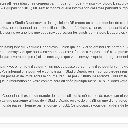
és affiliées (désignés ci-après par « nous », « notre », « nos », « Studio Deadcrow
« Équipes phpBB ») utilisent n’importe quelle information collectée pendant n’impor
t sur « Studio Deadcrows », le logiciel phpBB créera un certain nombre de cookies, 
es ne contiennent qu’un identifiant utilisateur (désigné ci-après par « user-id ») et
e sera créé une fois que vous naviguerez sur les sujets de « Studio Deadcrows » et 
n naviguant sur « Studio Deadcrows », bien que ceux-ci soient hors de portée du 
us envoyez et que nous collectons. Ceci peut être, et n’est pas limité à : la public
ici par « votre compte ») et les messages que vous envoyez après l’enregistrement
ar « votre nom d’utilisateur »), un mot de passe personnel utilisé pour la connexio
»). Vos informations pour votre compte sur « Studio Deadcrows » sont protégées par
 de passe et de votre adresse courriel requise par « Studio Deadcrows » durant la p
uelle information de votre compte sera affichée publiquement. De plus, dans votre p
é. Cependant, il est recommandé de ne pas utiliser le même mot de passe sur plusieu
as une personne affiliée de « Studio Deadcrows », de phpBB ou une d’une tierce 
n mot de passe » fournie par le logiciel phpBB. Ce processus vous demandera de fourn