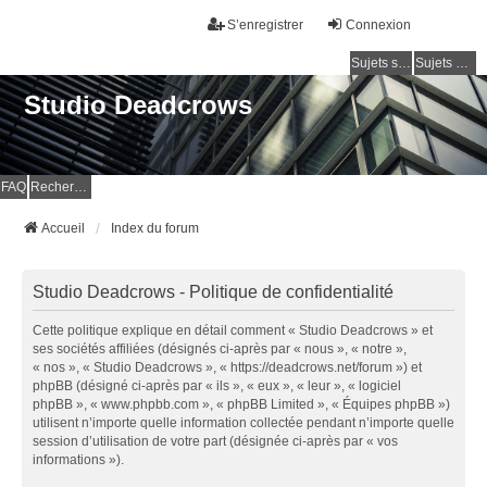
S’enregistrer
Connexion
Sujets sans réponse
Sujets actifs
Studio Deadcrows
FAQ
Rechercher
Accueil
Index du forum
Studio Deadcrows - Politique de confidentialité
Cette politique explique en détail comment « Studio Deadcrows » et
ses sociétés affiliées (désignés ci-après par « nous », « notre »,
« nos », « Studio Deadcrows », « https://deadcrows.net/forum ») et
phpBB (désigné ci-après par « ils », « eux », « leur », « logiciel
phpBB », « www.phpbb.com », « phpBB Limited », « Équipes phpBB »)
utilisent n’importe quelle information collectée pendant n’importe quelle
session d’utilisation de votre part (désignée ci-après par « vos
informations »).