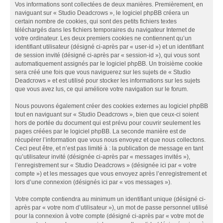
Vos informations sont collectées de deux manières. Premièrement, en
naviguant sur « Studio Deadcrows », le logiciel phpBB créera un
certain nombre de cookies, qui sont des petits fichiers textes
téléchargés dans les fichiers temporaires du navigateur Internet de
votre ordinateur. Les deux premiers cookies ne contiennent qu’un
identifiant utilisateur (désigné ci-après par « user-id ») et un identifiant
de session invité (désigné ci-après par « session-id »), qui vous sont
automatiquement assignés par le logiciel phpBB. Un troisième cookie
sera créé une fois que vous naviguerez sur les sujets de « Studio
Deadcrows » et est utilisé pour stocker les informations sur les sujets
que vous avez lus, ce qui améliore votre navigation sur le forum.
Nous pouvons également créer des cookies externes au logiciel phpBB
tout en naviguant sur « Studio Deadcrows », bien que ceux-ci soient
hors de portée du document qui est prévu pour couvrir seulement les
pages créées par le logiciel phpBB. La seconde manière est de
récupérer l’information que vous nous envoyez et que nous collectons.
Ceci peut être, et n’est pas limité à : la publication de message en tant
qu’utilisateur invité (désignée ci-après par « messages invités »),
l’enregistrement sur « Studio Deadcrows » (désignée ici par « votre
compte ») et les messages que vous envoyez après l’enregistrement et
lors d’une connexion (désignés ici par « vos messages »).
Votre compte contiendra au minimum un identifiant unique (désigné ci-
après par « votre nom d’utilisateur »), un mot de passe personnel utilisé
pour la connexion à votre compte (désigné ci-après par « votre mot de