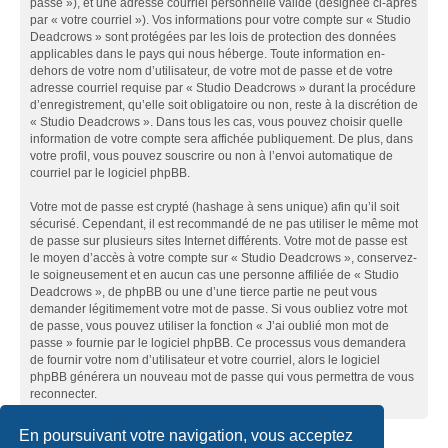
passe »), et une adresse courriel personnelle valide (désignée ci-après
par « votre courriel »). Vos informations pour votre compte sur « Studio
Deadcrows » sont protégées par les lois de protection des données
applicables dans le pays qui nous héberge. Toute information en-
dehors de votre nom d’utilisateur, de votre mot de passe et de votre
adresse courriel requise par « Studio Deadcrows » durant la procédure
d’enregistrement, qu’elle soit obligatoire ou non, reste à la discrétion de
« Studio Deadcrows ». Dans tous les cas, vous pouvez choisir quelle
information de votre compte sera affichée publiquement. De plus, dans
votre profil, vous pouvez souscrire ou non à l’envoi automatique de
courriel par le logiciel phpBB.
Votre mot de passe est crypté (hashage à sens unique) afin qu’il soit
sécurisé. Cependant, il est recommandé de ne pas utiliser le même mot
de passe sur plusieurs sites Internet différents. Votre mot de passe est
le moyen d’accès à votre compte sur « Studio Deadcrows », conservez-
le soigneusement et en aucun cas une personne affiliée de « Studio
Deadcrows », de phpBB ou une d’une tierce partie ne peut vous
demander légitimement votre mot de passe. Si vous oubliez votre mot
de passe, vous pouvez utiliser la fonction « J’ai oublié mon mot de
passe » fournie par le logiciel phpBB. Ce processus vous demandera
de fournir votre nom d’utilisateur et votre courriel, alors le logiciel
phpBB générera un nouveau mot de passe qui vous permettra de vous
reconnecter.
En poursuivant votre navigation, vous acceptez