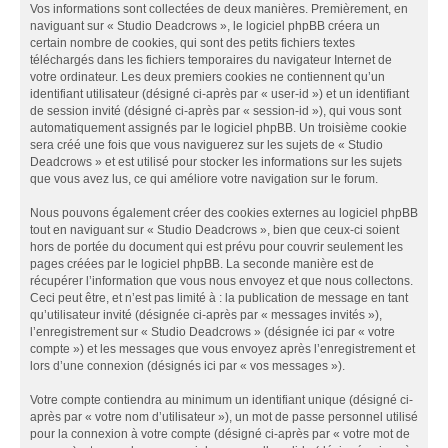
Vos informations sont collectées de deux manières. Premièrement, en
naviguant sur « Studio Deadcrows », le logiciel phpBB créera un
certain nombre de cookies, qui sont des petits fichiers textes
téléchargés dans les fichiers temporaires du navigateur Internet de
votre ordinateur. Les deux premiers cookies ne contiennent qu’un
identifiant utilisateur (désigné ci-après par « user-id ») et un identifiant
de session invité (désigné ci-après par « session-id »), qui vous sont
automatiquement assignés par le logiciel phpBB. Un troisième cookie
sera créé une fois que vous naviguerez sur les sujets de « Studio
Deadcrows » et est utilisé pour stocker les informations sur les sujets
que vous avez lus, ce qui améliore votre navigation sur le forum.
Nous pouvons également créer des cookies externes au logiciel phpBB
tout en naviguant sur « Studio Deadcrows », bien que ceux-ci soient
hors de portée du document qui est prévu pour couvrir seulement les
pages créées par le logiciel phpBB. La seconde manière est de
récupérer l’information que vous nous envoyez et que nous collectons.
Ceci peut être, et n’est pas limité à : la publication de message en tant
qu’utilisateur invité (désignée ci-après par « messages invités »),
l’enregistrement sur « Studio Deadcrows » (désignée ici par « votre
compte ») et les messages que vous envoyez après l’enregistrement et
lors d’une connexion (désignés ici par « vos messages »).
Votre compte contiendra au minimum un identifiant unique (désigné ci-
après par « votre nom d’utilisateur »), un mot de passe personnel utilisé
pour la connexion à votre compte (désigné ci-après par « votre mot de