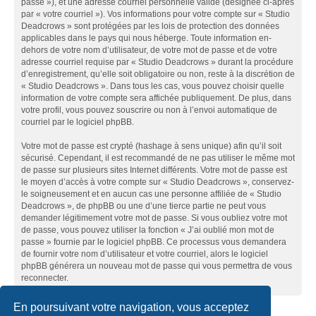
passe »), et une adresse courriel personnelle valide (désignée ci-après
par « votre courriel »). Vos informations pour votre compte sur « Studio
Deadcrows » sont protégées par les lois de protection des données
applicables dans le pays qui nous héberge. Toute information en-
dehors de votre nom d’utilisateur, de votre mot de passe et de votre
adresse courriel requise par « Studio Deadcrows » durant la procédure
d’enregistrement, qu’elle soit obligatoire ou non, reste à la discrétion de
« Studio Deadcrows ». Dans tous les cas, vous pouvez choisir quelle
information de votre compte sera affichée publiquement. De plus, dans
votre profil, vous pouvez souscrire ou non à l’envoi automatique de
courriel par le logiciel phpBB.
Votre mot de passe est crypté (hashage à sens unique) afin qu’il soit
sécurisé. Cependant, il est recommandé de ne pas utiliser le même mot
de passe sur plusieurs sites Internet différents. Votre mot de passe est
le moyen d’accès à votre compte sur « Studio Deadcrows », conservez-
le soigneusement et en aucun cas une personne affiliée de « Studio
Deadcrows », de phpBB ou une d’une tierce partie ne peut vous
demander légitimement votre mot de passe. Si vous oubliez votre mot
de passe, vous pouvez utiliser la fonction « J’ai oublié mon mot de
passe » fournie par le logiciel phpBB. Ce processus vous demandera
de fournir votre nom d’utilisateur et votre courriel, alors le logiciel
phpBB générera un nouveau mot de passe qui vous permettra de vous
reconnecter.
En poursuivant votre navigation, vous acceptez