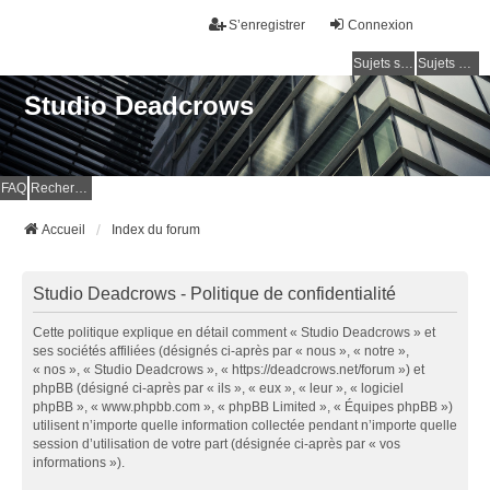
S’enregistrer
Connexion
Sujets sans réponse
Sujets actifs
Studio Deadcrows
FAQ
Rechercher
Accueil
Index du forum
Studio Deadcrows - Politique de confidentialité
Cette politique explique en détail comment « Studio Deadcrows » et
ses sociétés affiliées (désignés ci-après par « nous », « notre »,
« nos », « Studio Deadcrows », « https://deadcrows.net/forum ») et
phpBB (désigné ci-après par « ils », « eux », « leur », « logiciel
phpBB », « www.phpbb.com », « phpBB Limited », « Équipes phpBB »)
utilisent n’importe quelle information collectée pendant n’importe quelle
session d’utilisation de votre part (désignée ci-après par « vos
informations »).