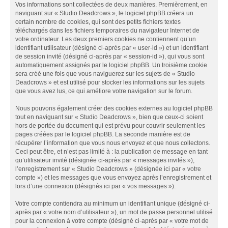
Vos informations sont collectées de deux manières. Premièrement, en
naviguant sur « Studio Deadcrows », le logiciel phpBB créera un
certain nombre de cookies, qui sont des petits fichiers textes
téléchargés dans les fichiers temporaires du navigateur Internet de
votre ordinateur. Les deux premiers cookies ne contiennent qu’un
identifiant utilisateur (désigné ci-après par « user-id ») et un identifiant
de session invité (désigné ci-après par « session-id »), qui vous sont
automatiquement assignés par le logiciel phpBB. Un troisième cookie
sera créé une fois que vous naviguerez sur les sujets de « Studio
Deadcrows » et est utilisé pour stocker les informations sur les sujets
que vous avez lus, ce qui améliore votre navigation sur le forum.
Nous pouvons également créer des cookies externes au logiciel phpBB
tout en naviguant sur « Studio Deadcrows », bien que ceux-ci soient
hors de portée du document qui est prévu pour couvrir seulement les
pages créées par le logiciel phpBB. La seconde manière est de
récupérer l’information que vous nous envoyez et que nous collectons.
Ceci peut être, et n’est pas limité à : la publication de message en tant
qu’utilisateur invité (désignée ci-après par « messages invités »),
l’enregistrement sur « Studio Deadcrows » (désignée ici par « votre
compte ») et les messages que vous envoyez après l’enregistrement et
lors d’une connexion (désignés ici par « vos messages »).
Votre compte contiendra au minimum un identifiant unique (désigné ci-
après par « votre nom d’utilisateur »), un mot de passe personnel utilisé
pour la connexion à votre compte (désigné ci-après par « votre mot de