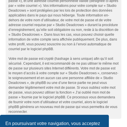
passe »), et une adresse courriel personnelle valide (désignée ci-après
par « votre courriel »). Vos informations pour votre compte sur « Studio
Deadcrows » sont protégées par les lois de protection des données
applicables dans le pays qui nous héberge. Toute information en-
dehors de votre nom d’utilisateur, de votre mot de passe et de votre
adresse courriel requise par « Studio Deadcrows » durant la procédure
d’enregistrement, qu’elle soit obligatoire ou non, reste à la discrétion de
« Studio Deadcrows ». Dans tous les cas, vous pouvez choisir quelle
information de votre compte sera affichée publiquement. De plus, dans
votre profil, vous pouvez souscrire ou non à l’envoi automatique de
courriel par le logiciel phpBB.
Votre mot de passe est crypté (hashage à sens unique) afin qu’il soit
sécurisé. Cependant, il est recommandé de ne pas utiliser le même mot
de passe sur plusieurs sites Internet différents. Votre mot de passe est
le moyen d’accès à votre compte sur « Studio Deadcrows », conservez-
le soigneusement et en aucun cas une personne affiliée de « Studio
Deadcrows », de phpBB ou une d’une tierce partie ne peut vous
demander légitimement votre mot de passe. Si vous oubliez votre mot
de passe, vous pouvez utiliser la fonction « J’ai oublié mon mot de
passe » fournie par le logiciel phpBB. Ce processus vous demandera
de fournir votre nom d’utilisateur et votre courriel, alors le logiciel
phpBB générera un nouveau mot de passe qui vous permettra de vous
reconnecter.
En poursuivant votre navigation, vous acceptez