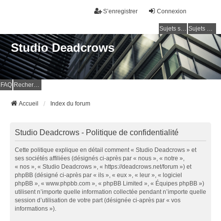
S’enregistrer
Connexion
Sujets sans réponse
Sujets actifs
Studio Deadcrows
FAQ
Rechercher
Accueil
Index du forum
Studio Deadcrows - Politique de confidentialité
Cette politique explique en détail comment « Studio Deadcrows » et
ses sociétés affiliées (désignés ci-après par « nous », « notre »,
« nos », « Studio Deadcrows », « https://deadcrows.net/forum ») et
phpBB (désigné ci-après par « ils », « eux », « leur », « logiciel
phpBB », « www.phpbb.com », « phpBB Limited », « Équipes phpBB »)
utilisent n’importe quelle information collectée pendant n’importe quelle
session d’utilisation de votre part (désignée ci-après par « vos
informations »).