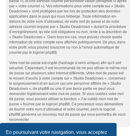
passe »), et une adresse courriel personnelle valide (désignée ci-après
par « votre courriel »). Vos informations pour votre compte sur « Studio
Deadcrows » sont protégées par les lois de protection des données
applicables dans le pays qui nous héberge. Toute information en-
dehors de votre nom d’utilisateur, de votre mot de passe et de votre
adresse courriel requise par « Studio Deadcrows » durant la procédure
d’enregistrement, qu’elle soit obligatoire ou non, reste à la discrétion de
« Studio Deadcrows ». Dans tous les cas, vous pouvez choisir quelle
information de votre compte sera affichée publiquement. De plus, dans
votre profil, vous pouvez souscrire ou non à l’envoi automatique de
courriel par le logiciel phpBB.
Votre mot de passe est crypté (hashage à sens unique) afin qu’il soit
sécurisé. Cependant, il est recommandé de ne pas utiliser le même mot
de passe sur plusieurs sites Internet différents. Votre mot de passe est
le moyen d’accès à votre compte sur « Studio Deadcrows », conservez-
le soigneusement et en aucun cas une personne affiliée de « Studio
Deadcrows », de phpBB ou une d’une tierce partie ne peut vous
demander légitimement votre mot de passe. Si vous oubliez votre mot
de passe, vous pouvez utiliser la fonction « J’ai oublié mon mot de
passe » fournie par le logiciel phpBB. Ce processus vous demandera
de fournir votre nom d’utilisateur et votre courriel, alors le logiciel
phpBB générera un nouveau mot de passe qui vous permettra de vous
reconnecter.
En poursuivant votre navigation, vous acceptez