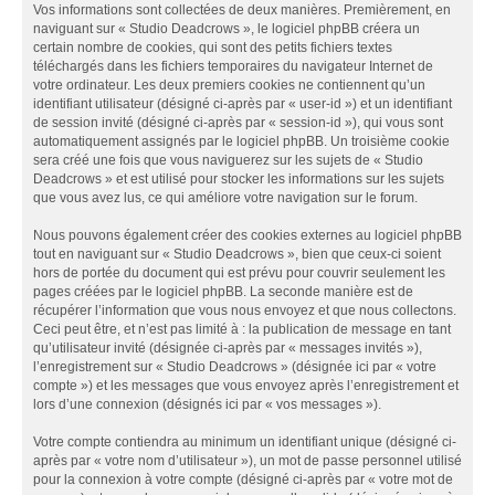
Vos informations sont collectées de deux manières. Premièrement, en
naviguant sur « Studio Deadcrows », le logiciel phpBB créera un
certain nombre de cookies, qui sont des petits fichiers textes
téléchargés dans les fichiers temporaires du navigateur Internet de
votre ordinateur. Les deux premiers cookies ne contiennent qu’un
identifiant utilisateur (désigné ci-après par « user-id ») et un identifiant
de session invité (désigné ci-après par « session-id »), qui vous sont
automatiquement assignés par le logiciel phpBB. Un troisième cookie
sera créé une fois que vous naviguerez sur les sujets de « Studio
Deadcrows » et est utilisé pour stocker les informations sur les sujets
que vous avez lus, ce qui améliore votre navigation sur le forum.
Nous pouvons également créer des cookies externes au logiciel phpBB
tout en naviguant sur « Studio Deadcrows », bien que ceux-ci soient
hors de portée du document qui est prévu pour couvrir seulement les
pages créées par le logiciel phpBB. La seconde manière est de
récupérer l’information que vous nous envoyez et que nous collectons.
Ceci peut être, et n’est pas limité à : la publication de message en tant
qu’utilisateur invité (désignée ci-après par « messages invités »),
l’enregistrement sur « Studio Deadcrows » (désignée ici par « votre
compte ») et les messages que vous envoyez après l’enregistrement et
lors d’une connexion (désignés ici par « vos messages »).
Votre compte contiendra au minimum un identifiant unique (désigné ci-
après par « votre nom d’utilisateur »), un mot de passe personnel utilisé
pour la connexion à votre compte (désigné ci-après par « votre mot de