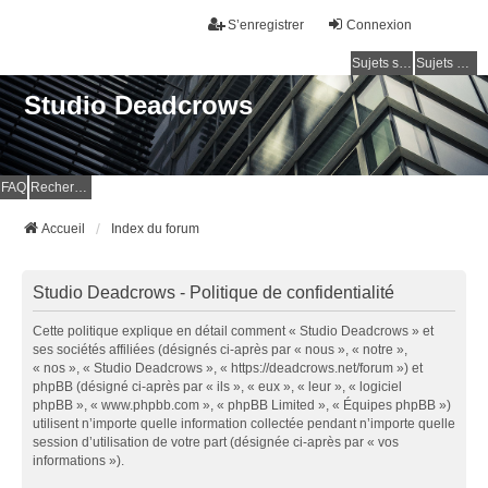
S’enregistrer
Connexion
Sujets sans réponse
Sujets actifs
Studio Deadcrows
FAQ
Rechercher
Accueil
Index du forum
Studio Deadcrows - Politique de confidentialité
Cette politique explique en détail comment « Studio Deadcrows » et
ses sociétés affiliées (désignés ci-après par « nous », « notre »,
« nos », « Studio Deadcrows », « https://deadcrows.net/forum ») et
phpBB (désigné ci-après par « ils », « eux », « leur », « logiciel
phpBB », « www.phpbb.com », « phpBB Limited », « Équipes phpBB »)
utilisent n’importe quelle information collectée pendant n’importe quelle
session d’utilisation de votre part (désignée ci-après par « vos
informations »).