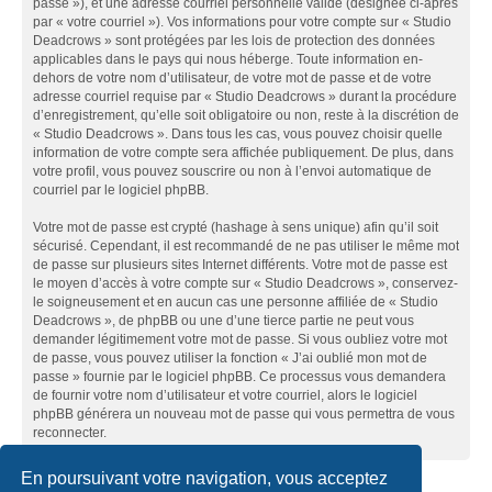
passe »), et une adresse courriel personnelle valide (désignée ci-après
par « votre courriel »). Vos informations pour votre compte sur « Studio
Deadcrows » sont protégées par les lois de protection des données
applicables dans le pays qui nous héberge. Toute information en-
dehors de votre nom d’utilisateur, de votre mot de passe et de votre
adresse courriel requise par « Studio Deadcrows » durant la procédure
d’enregistrement, qu’elle soit obligatoire ou non, reste à la discrétion de
« Studio Deadcrows ». Dans tous les cas, vous pouvez choisir quelle
information de votre compte sera affichée publiquement. De plus, dans
votre profil, vous pouvez souscrire ou non à l’envoi automatique de
courriel par le logiciel phpBB.
Votre mot de passe est crypté (hashage à sens unique) afin qu’il soit
sécurisé. Cependant, il est recommandé de ne pas utiliser le même mot
de passe sur plusieurs sites Internet différents. Votre mot de passe est
le moyen d’accès à votre compte sur « Studio Deadcrows », conservez-
le soigneusement et en aucun cas une personne affiliée de « Studio
Deadcrows », de phpBB ou une d’une tierce partie ne peut vous
demander légitimement votre mot de passe. Si vous oubliez votre mot
de passe, vous pouvez utiliser la fonction « J’ai oublié mon mot de
passe » fournie par le logiciel phpBB. Ce processus vous demandera
de fournir votre nom d’utilisateur et votre courriel, alors le logiciel
phpBB générera un nouveau mot de passe qui vous permettra de vous
reconnecter.
En poursuivant votre navigation, vous acceptez