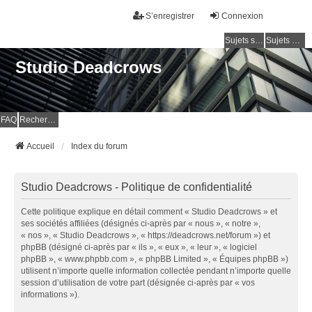
S’enregistrer
Connexion
Sujets sans réponse
Sujets actifs
Studio Deadcrows
FAQ
Rechercher
Accueil
Index du forum
Studio Deadcrows - Politique de confidentialité
Cette politique explique en détail comment « Studio Deadcrows » et
ses sociétés affiliées (désignés ci-après par « nous », « notre »,
« nos », « Studio Deadcrows », « https://deadcrows.net/forum ») et
phpBB (désigné ci-après par « ils », « eux », « leur », « logiciel
phpBB », « www.phpbb.com », « phpBB Limited », « Équipes phpBB »)
utilisent n’importe quelle information collectée pendant n’importe quelle
session d’utilisation de votre part (désignée ci-après par « vos
informations »).