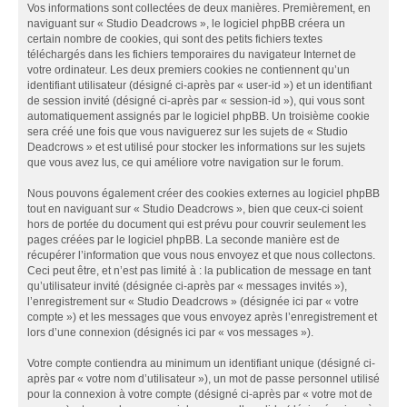
Vos informations sont collectées de deux manières. Premièrement, en
naviguant sur « Studio Deadcrows », le logiciel phpBB créera un
certain nombre de cookies, qui sont des petits fichiers textes
téléchargés dans les fichiers temporaires du navigateur Internet de
votre ordinateur. Les deux premiers cookies ne contiennent qu’un
identifiant utilisateur (désigné ci-après par « user-id ») et un identifiant
de session invité (désigné ci-après par « session-id »), qui vous sont
automatiquement assignés par le logiciel phpBB. Un troisième cookie
sera créé une fois que vous naviguerez sur les sujets de « Studio
Deadcrows » et est utilisé pour stocker les informations sur les sujets
que vous avez lus, ce qui améliore votre navigation sur le forum.
Nous pouvons également créer des cookies externes au logiciel phpBB
tout en naviguant sur « Studio Deadcrows », bien que ceux-ci soient
hors de portée du document qui est prévu pour couvrir seulement les
pages créées par le logiciel phpBB. La seconde manière est de
récupérer l’information que vous nous envoyez et que nous collectons.
Ceci peut être, et n’est pas limité à : la publication de message en tant
qu’utilisateur invité (désignée ci-après par « messages invités »),
l’enregistrement sur « Studio Deadcrows » (désignée ici par « votre
compte ») et les messages que vous envoyez après l’enregistrement et
lors d’une connexion (désignés ici par « vos messages »).
Votre compte contiendra au minimum un identifiant unique (désigné ci-
après par « votre nom d’utilisateur »), un mot de passe personnel utilisé
pour la connexion à votre compte (désigné ci-après par « votre mot de