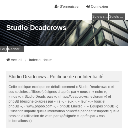
S’enregistrer
Connexion
Sujets sans réponse
Sujets actifs
Studio Deadcrows
FAQ
Rechercher
Accueil
Index du forum
Studio Deadcrows - Politique de confidentialité
Cette politique explique en détail comment « Studio Deadcrows » et
ses sociétés affiliées (désignés ci-après par « nous », « notre »,
« nos », « Studio Deadcrows », « https://deadcrows.net/forum ») et
phpBB (désigné ci-après par « ils », « eux », « leur », « logiciel
phpBB », « www.phpbb.com », « phpBB Limited », « Équipes phpBB »)
utilisent n’importe quelle information collectée pendant n’importe quelle
session d’utilisation de votre part (désignée ci-après par « vos
informations »).