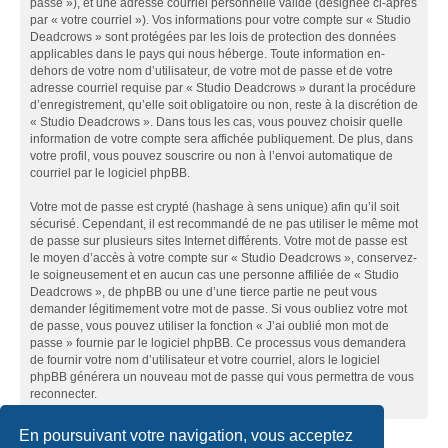
passe »), et une adresse courriel personnelle valide (désignée ci-après
par « votre courriel »). Vos informations pour votre compte sur « Studio
Deadcrows » sont protégées par les lois de protection des données
applicables dans le pays qui nous héberge. Toute information en-
dehors de votre nom d’utilisateur, de votre mot de passe et de votre
adresse courriel requise par « Studio Deadcrows » durant la procédure
d’enregistrement, qu’elle soit obligatoire ou non, reste à la discrétion de
« Studio Deadcrows ». Dans tous les cas, vous pouvez choisir quelle
information de votre compte sera affichée publiquement. De plus, dans
votre profil, vous pouvez souscrire ou non à l’envoi automatique de
courriel par le logiciel phpBB.
Votre mot de passe est crypté (hashage à sens unique) afin qu’il soit
sécurisé. Cependant, il est recommandé de ne pas utiliser le même mot
de passe sur plusieurs sites Internet différents. Votre mot de passe est
le moyen d’accès à votre compte sur « Studio Deadcrows », conservez-
le soigneusement et en aucun cas une personne affiliée de « Studio
Deadcrows », de phpBB ou une d’une tierce partie ne peut vous
demander légitimement votre mot de passe. Si vous oubliez votre mot
de passe, vous pouvez utiliser la fonction « J’ai oublié mon mot de
passe » fournie par le logiciel phpBB. Ce processus vous demandera
de fournir votre nom d’utilisateur et votre courriel, alors le logiciel
phpBB générera un nouveau mot de passe qui vous permettra de vous
reconnecter.
En poursuivant votre navigation, vous acceptez