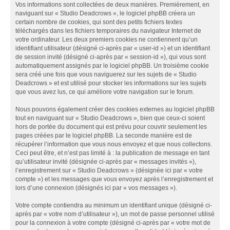
Vos informations sont collectées de deux manières. Premièrement, en
naviguant sur « Studio Deadcrows », le logiciel phpBB créera un
certain nombre de cookies, qui sont des petits fichiers textes
téléchargés dans les fichiers temporaires du navigateur Internet de
votre ordinateur. Les deux premiers cookies ne contiennent qu’un
identifiant utilisateur (désigné ci-après par « user-id ») et un identifiant
de session invité (désigné ci-après par « session-id »), qui vous sont
automatiquement assignés par le logiciel phpBB. Un troisième cookie
sera créé une fois que vous naviguerez sur les sujets de « Studio
Deadcrows » et est utilisé pour stocker les informations sur les sujets
que vous avez lus, ce qui améliore votre navigation sur le forum.
Nous pouvons également créer des cookies externes au logiciel phpBB
tout en naviguant sur « Studio Deadcrows », bien que ceux-ci soient
hors de portée du document qui est prévu pour couvrir seulement les
pages créées par le logiciel phpBB. La seconde manière est de
récupérer l’information que vous nous envoyez et que nous collectons.
Ceci peut être, et n’est pas limité à : la publication de message en tant
qu’utilisateur invité (désignée ci-après par « messages invités »),
l’enregistrement sur « Studio Deadcrows » (désignée ici par « votre
compte ») et les messages que vous envoyez après l’enregistrement et
lors d’une connexion (désignés ici par « vos messages »).
Votre compte contiendra au minimum un identifiant unique (désigné ci-
après par « votre nom d’utilisateur »), un mot de passe personnel utilisé
pour la connexion à votre compte (désigné ci-après par « votre mot de