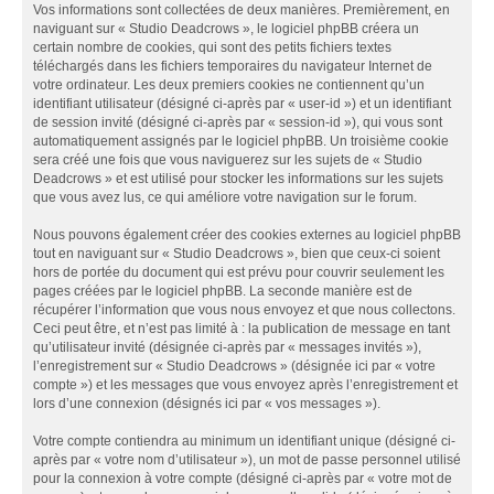
Vos informations sont collectées de deux manières. Premièrement, en
naviguant sur « Studio Deadcrows », le logiciel phpBB créera un
certain nombre de cookies, qui sont des petits fichiers textes
téléchargés dans les fichiers temporaires du navigateur Internet de
votre ordinateur. Les deux premiers cookies ne contiennent qu’un
identifiant utilisateur (désigné ci-après par « user-id ») et un identifiant
de session invité (désigné ci-après par « session-id »), qui vous sont
automatiquement assignés par le logiciel phpBB. Un troisième cookie
sera créé une fois que vous naviguerez sur les sujets de « Studio
Deadcrows » et est utilisé pour stocker les informations sur les sujets
que vous avez lus, ce qui améliore votre navigation sur le forum.
Nous pouvons également créer des cookies externes au logiciel phpBB
tout en naviguant sur « Studio Deadcrows », bien que ceux-ci soient
hors de portée du document qui est prévu pour couvrir seulement les
pages créées par le logiciel phpBB. La seconde manière est de
récupérer l’information que vous nous envoyez et que nous collectons.
Ceci peut être, et n’est pas limité à : la publication de message en tant
qu’utilisateur invité (désignée ci-après par « messages invités »),
l’enregistrement sur « Studio Deadcrows » (désignée ici par « votre
compte ») et les messages que vous envoyez après l’enregistrement et
lors d’une connexion (désignés ici par « vos messages »).
Votre compte contiendra au minimum un identifiant unique (désigné ci-
après par « votre nom d’utilisateur »), un mot de passe personnel utilisé
pour la connexion à votre compte (désigné ci-après par « votre mot de