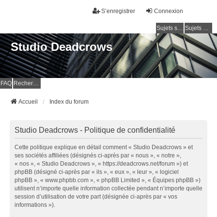
S’enregistrer
Connexion
Sujets sans réponse
Sujets actifs
Studio Deadcrows
FAQ
Rechercher
Accueil
Index du forum
Studio Deadcrows - Politique de confidentialité
Cette politique explique en détail comment « Studio Deadcrows » et
ses sociétés affiliées (désignés ci-après par « nous », « notre »,
« nos », « Studio Deadcrows », « https://deadcrows.net/forum ») et
phpBB (désigné ci-après par « ils », « eux », « leur », « logiciel
phpBB », « www.phpbb.com », « phpBB Limited », « Équipes phpBB »)
utilisent n’importe quelle information collectée pendant n’importe quelle
session d’utilisation de votre part (désignée ci-après par « vos
informations »).