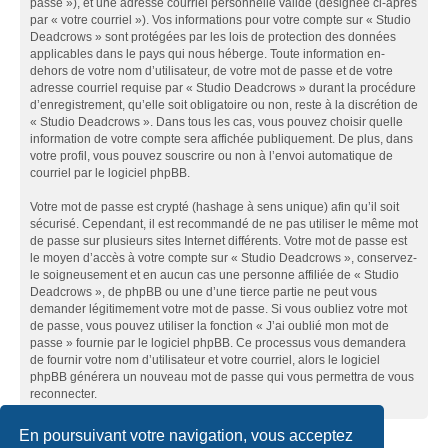
passe »), et une adresse courriel personnelle valide (désignée ci-après
par « votre courriel »). Vos informations pour votre compte sur « Studio
Deadcrows » sont protégées par les lois de protection des données
applicables dans le pays qui nous héberge. Toute information en-
dehors de votre nom d’utilisateur, de votre mot de passe et de votre
adresse courriel requise par « Studio Deadcrows » durant la procédure
d’enregistrement, qu’elle soit obligatoire ou non, reste à la discrétion de
« Studio Deadcrows ». Dans tous les cas, vous pouvez choisir quelle
information de votre compte sera affichée publiquement. De plus, dans
votre profil, vous pouvez souscrire ou non à l’envoi automatique de
courriel par le logiciel phpBB.
Votre mot de passe est crypté (hashage à sens unique) afin qu’il soit
sécurisé. Cependant, il est recommandé de ne pas utiliser le même mot
de passe sur plusieurs sites Internet différents. Votre mot de passe est
le moyen d’accès à votre compte sur « Studio Deadcrows », conservez-
le soigneusement et en aucun cas une personne affiliée de « Studio
Deadcrows », de phpBB ou une d’une tierce partie ne peut vous
demander légitimement votre mot de passe. Si vous oubliez votre mot
de passe, vous pouvez utiliser la fonction « J’ai oublié mon mot de
passe » fournie par le logiciel phpBB. Ce processus vous demandera
de fournir votre nom d’utilisateur et votre courriel, alors le logiciel
phpBB générera un nouveau mot de passe qui vous permettra de vous
reconnecter.
En poursuivant votre navigation, vous acceptez