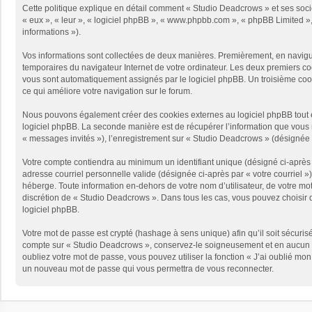
Cette politique explique en détail comment « Studio Deadcrows » et ses sociét
« eux », « leur », « logiciel phpBB », « www.phpbb.com », « phpBB Limited », 
informations »).
Vos informations sont collectées de deux manières. Premièrement, en naviguan
temporaires du navigateur Internet de votre ordinateur. Les deux premiers cooki
vous sont automatiquement assignés par le logiciel phpBB. Un troisième cooki
ce qui améliore votre navigation sur le forum.
Nous pouvons également créer des cookies externes au logiciel phpBB tout e
logiciel phpBB. La seconde manière est de récupérer l’information que vous no
« messages invités »), l’enregistrement sur « Studio Deadcrows » (désignée 
Votre compte contiendra au minimum un identifiant unique (désigné ci-après p
adresse courriel personnelle valide (désignée ci-après par « votre courriel 
héberge. Toute information en-dehors de votre nom d’utilisateur, de votre mot
discrétion de « Studio Deadcrows ». Dans tous les cas, vous pouvez choisir q
logiciel phpBB.
Votre mot de passe est crypté (hashage à sens unique) afin qu’il soit sécuris
compte sur « Studio Deadcrows », conservez-le soigneusement et en aucun c
oubliez votre mot de passe, vous pouvez utiliser la fonction « J’ai oublié mo
un nouveau mot de passe qui vous permettra de vous reconnecter.