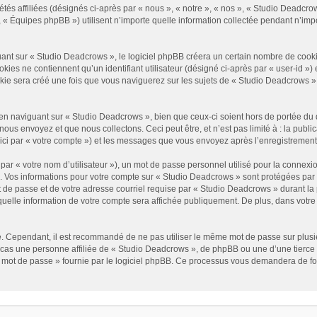
és affiliées (désignés ci-après par « nous », « notre », « nos », « Studio Deadcrow
« Équipes phpBB ») utilisent n’importe quelle information collectée pendant n’impor
t sur « Studio Deadcrows », le logiciel phpBB créera un certain nombre de cookies, 
es ne contiennent qu’un identifiant utilisateur (désigné ci-après par « user-id ») et
e sera créé une fois que vous naviguerez sur les sujets de « Studio Deadcrows » et 
n naviguant sur « Studio Deadcrows », bien que ceux-ci soient hors de portée du 
us envoyez et que nous collectons. Ceci peut être, et n’est pas limité à : la public
ici par « votre compte ») et les messages que vous envoyez après l’enregistrement
ar « votre nom d’utilisateur »), un mot de passe personnel utilisé pour la connexio
»). Vos informations pour votre compte sur « Studio Deadcrows » sont protégées par
 de passe et de votre adresse courriel requise par « Studio Deadcrows » durant la p
uelle information de votre compte sera affichée publiquement. De plus, dans votre p
é. Cependant, il est recommandé de ne pas utiliser le même mot de passe sur plusieu
as une personne affiliée de « Studio Deadcrows », de phpBB ou une d’une tierce 
n mot de passe » fournie par le logiciel phpBB. Ce processus vous demandera de fourn