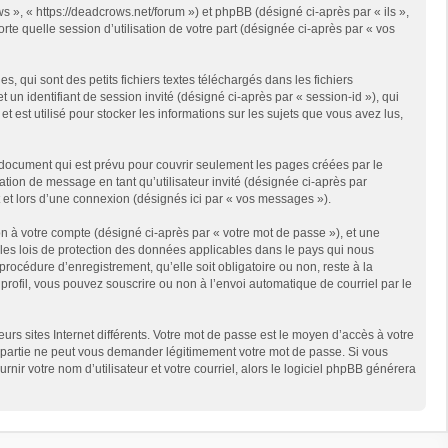
s », « https://deadcrows.net/forum ») et phpBB (désigné ci-après par « ils »,
te quelle session d’utilisation de votre part (désignée ci-après par « vos
qui sont des petits fichiers textes téléchargés dans les fichiers
 un identifiant de session invité (désigné ci-après par « session-id »), qui
est utilisé pour stocker les informations sur les sujets que vous avez lus,
document qui est prévu pour couvrir seulement les pages créées par le
ation de message en tant qu’utilisateur invité (désignée ci-après par
 et lors d’une connexion (désignés ici par « vos messages »).
n à votre compte (désigné ci-après par « votre mot de passe »), et une
 les lois de protection des données applicables dans le pays qui nous
rocédure d’enregistrement, qu’elle soit obligatoire ou non, reste à la
rofil, vous pouvez souscrire ou non à l’envoi automatique de courriel par le
rs sites Internet différents. Votre mot de passe est le moyen d’accès à votre
partie ne peut vous demander légitimement votre mot de passe. Si vous
ir votre nom d’utilisateur et votre courriel, alors le logiciel phpBB générera