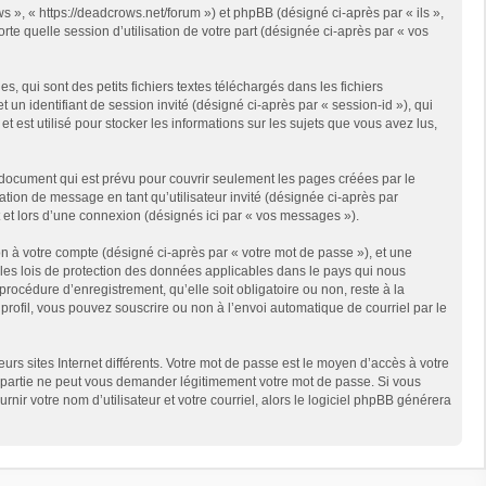
s », « https://deadcrows.net/forum ») et phpBB (désigné ci-après par « ils »,
te quelle session d’utilisation de votre part (désignée ci-après par « vos
qui sont des petits fichiers textes téléchargés dans les fichiers
 un identifiant de session invité (désigné ci-après par « session-id »), qui
est utilisé pour stocker les informations sur les sujets que vous avez lus,
document qui est prévu pour couvrir seulement les pages créées par le
ation de message en tant qu’utilisateur invité (désignée ci-après par
 et lors d’une connexion (désignés ici par « vos messages »).
n à votre compte (désigné ci-après par « votre mot de passe »), et une
 les lois de protection des données applicables dans le pays qui nous
rocédure d’enregistrement, qu’elle soit obligatoire ou non, reste à la
rofil, vous pouvez souscrire ou non à l’envoi automatique de courriel par le
rs sites Internet différents. Votre mot de passe est le moyen d’accès à votre
partie ne peut vous demander légitimement votre mot de passe. Si vous
ir votre nom d’utilisateur et votre courriel, alors le logiciel phpBB générera