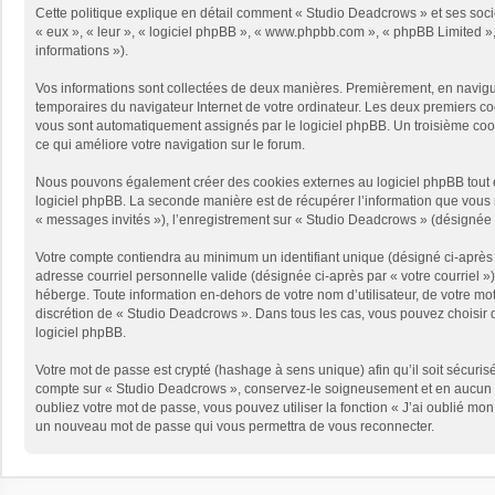
Cette politique explique en détail comment « Studio Deadcrows » et ses sociét
« eux », « leur », « logiciel phpBB », « www.phpbb.com », « phpBB Limited », 
informations »).
Vos informations sont collectées de deux manières. Premièrement, en naviguan
temporaires du navigateur Internet de votre ordinateur. Les deux premiers cooki
vous sont automatiquement assignés par le logiciel phpBB. Un troisième cooki
ce qui améliore votre navigation sur le forum.
Nous pouvons également créer des cookies externes au logiciel phpBB tout e
logiciel phpBB. La seconde manière est de récupérer l’information que vous no
« messages invités »), l’enregistrement sur « Studio Deadcrows » (désignée 
Votre compte contiendra au minimum un identifiant unique (désigné ci-après p
adresse courriel personnelle valide (désignée ci-après par « votre courriel 
héberge. Toute information en-dehors de votre nom d’utilisateur, de votre mot
discrétion de « Studio Deadcrows ». Dans tous les cas, vous pouvez choisir q
logiciel phpBB.
Votre mot de passe est crypté (hashage à sens unique) afin qu’il soit sécuris
compte sur « Studio Deadcrows », conservez-le soigneusement et en aucun c
oubliez votre mot de passe, vous pouvez utiliser la fonction « J’ai oublié mo
un nouveau mot de passe qui vous permettra de vous reconnecter.