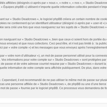
és affiliées (désignés ci-après par « nous », « notre », « nos », « Studio Deadcrow
« Équipes phpBB ») utilisent n’importe quelle information collectée pendant n’impor
t sur « Studio Deadcrows », le logiciel phpBB créera un certain nombre de cookies, 
es ne contiennent qu’un identifiant utilisateur (désigné ci-après par « user-id ») et
e sera créé une fois que vous naviguerez sur les sujets de « Studio Deadcrows » et 
n naviguant sur « Studio Deadcrows », bien que ceux-ci soient hors de portée du 
us envoyez et que nous collectons. Ceci peut être, et n’est pas limité à : la public
ici par « votre compte ») et les messages que vous envoyez après l’enregistrement
ar « votre nom d’utilisateur »), un mot de passe personnel utilisé pour la connexio
»). Vos informations pour votre compte sur « Studio Deadcrows » sont protégées par
 de passe et de votre adresse courriel requise par « Studio Deadcrows » durant la p
uelle information de votre compte sera affichée publiquement. De plus, dans votre p
é. Cependant, il est recommandé de ne pas utiliser le même mot de passe sur plusieu
as une personne affiliée de « Studio Deadcrows », de phpBB ou une d’une tierce 
n mot de passe » fournie par le logiciel phpBB. Ce processus vous demandera de fourn