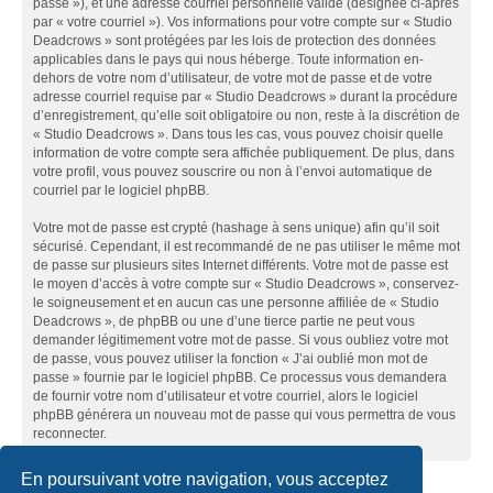
passe »), et une adresse courriel personnelle valide (désignée ci-après
par « votre courriel »). Vos informations pour votre compte sur « Studio
Deadcrows » sont protégées par les lois de protection des données
applicables dans le pays qui nous héberge. Toute information en-
dehors de votre nom d’utilisateur, de votre mot de passe et de votre
adresse courriel requise par « Studio Deadcrows » durant la procédure
d’enregistrement, qu’elle soit obligatoire ou non, reste à la discrétion de
« Studio Deadcrows ». Dans tous les cas, vous pouvez choisir quelle
information de votre compte sera affichée publiquement. De plus, dans
votre profil, vous pouvez souscrire ou non à l’envoi automatique de
courriel par le logiciel phpBB.
Votre mot de passe est crypté (hashage à sens unique) afin qu’il soit
sécurisé. Cependant, il est recommandé de ne pas utiliser le même mot
de passe sur plusieurs sites Internet différents. Votre mot de passe est
le moyen d’accès à votre compte sur « Studio Deadcrows », conservez-
le soigneusement et en aucun cas une personne affiliée de « Studio
Deadcrows », de phpBB ou une d’une tierce partie ne peut vous
demander légitimement votre mot de passe. Si vous oubliez votre mot
de passe, vous pouvez utiliser la fonction « J’ai oublié mon mot de
passe » fournie par le logiciel phpBB. Ce processus vous demandera
de fournir votre nom d’utilisateur et votre courriel, alors le logiciel
phpBB générera un nouveau mot de passe qui vous permettra de vous
reconnecter.
En poursuivant votre navigation, vous acceptez