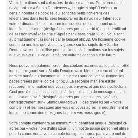
Vos informations sont collectées de deux manières. Premièrement, en
naviguant sur « Studio Deadcrows », le logiciel phpBB créera un
certain nombre de cookies, qui sont des petits fichiers textes
téléchargés dans les fichiers temporaires du navigateur Internet de
votre ordinateur. Les deux premiers cookies ne contiennent qu’un
identifiant utilisateur (désigné ci-après par « user-id ») et un identifiant
de session invité (désigné ci-après par « session-id »), qui vous sont
automatiquement assignés par le logiciel phpBB. Un troisième cookie
sera créé une fois que vous naviguerez sur les sujets de « Studio
Deadcrows » et est utilisé pour stocker les informations sur les sujets
que vous avez lus, ce qui améliore votre navigation sur le forum.
Nous pouvons également créer des cookies externes au logiciel phpBB
tout en naviguant sur « Studio Deadcrows », bien que ceux-ci soient
hors de portée du document qui est prévu pour couvrir seulement les
pages créées par le logiciel phpBB. La seconde manière est de
récupérer l’information que vous nous envoyez et que nous collectons.
Ceci peut être, et n’est pas limité à : la publication de message en tant
qu’utilisateur invité (désignée ci-après par « messages invités »),
l’enregistrement sur « Studio Deadcrows » (désignée ici par « votre
compte ») et les messages que vous envoyez après l’enregistrement et
lors d’une connexion (désignés ici par « vos messages »).
Votre compte contiendra au minimum un identifiant unique (désigné ci-
après par « votre nom d’utilisateur »), un mot de passe personnel utilisé
pour la connexion à votre compte (désigné ci-après par « votre mot de