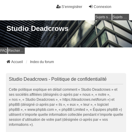
S’enregistrer
Connexion
Sujets sans réponse
Sujets actifs
Studio Deadcrows
FAQ
Rechercher
Accueil
Index du forum
Studio Deadcrows - Politique de confidentialité
Cette politique explique en détail comment « Studio Deadcrows » et
ses sociétés affiliées (désignés ci-après par « nous », « notre »,
« nos », « Studio Deadcrows », « https://deadcrows.net/forum ») et
phpBB (désigné ci-après par « ils », « eux », « leur », « logiciel
phpBB », « www.phpbb.com », « phpBB Limited », « Équipes phpBB »)
utilisent n’importe quelle information collectée pendant n’importe quelle
session d’utilisation de votre part (désignée ci-après par « vos
informations »).