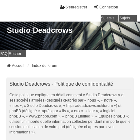
S’enregistrer
Connexion
Sujets sans réponse
Sujets actifs
Studio Deadcrows
FAQ
Rechercher
Accueil
Index du forum
Studio Deadcrows - Politique de confidentialité
Cette politique explique en détail comment « Studio Deadcrows » et
ses sociétés affiliées (désignés ci-après par « nous », « notre »,
« nos », « Studio Deadcrows », « https://deadcrows.net/forum ») et
phpBB (désigné ci-après par « ils », « eux », « leur », « logiciel
phpBB », « www.phpbb.com », « phpBB Limited », « Équipes phpBB »)
utilisent n’importe quelle information collectée pendant n’importe quelle
session d’utilisation de votre part (désignée ci-après par « vos
informations »).