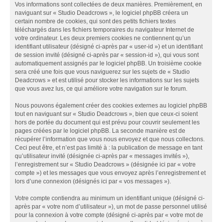
Vos informations sont collectées de deux manières. Premièrement, en
naviguant sur « Studio Deadcrows », le logiciel phpBB créera un
certain nombre de cookies, qui sont des petits fichiers textes
téléchargés dans les fichiers temporaires du navigateur Internet de
votre ordinateur. Les deux premiers cookies ne contiennent qu’un
identifiant utilisateur (désigné ci-après par « user-id ») et un identifiant
de session invité (désigné ci-après par « session-id »), qui vous sont
automatiquement assignés par le logiciel phpBB. Un troisième cookie
sera créé une fois que vous naviguerez sur les sujets de « Studio
Deadcrows » et est utilisé pour stocker les informations sur les sujets
que vous avez lus, ce qui améliore votre navigation sur le forum.
Nous pouvons également créer des cookies externes au logiciel phpBB
tout en naviguant sur « Studio Deadcrows », bien que ceux-ci soient
hors de portée du document qui est prévu pour couvrir seulement les
pages créées par le logiciel phpBB. La seconde manière est de
récupérer l’information que vous nous envoyez et que nous collectons.
Ceci peut être, et n’est pas limité à : la publication de message en tant
qu’utilisateur invité (désignée ci-après par « messages invités »),
l’enregistrement sur « Studio Deadcrows » (désignée ici par « votre
compte ») et les messages que vous envoyez après l’enregistrement et
lors d’une connexion (désignés ici par « vos messages »).
Votre compte contiendra au minimum un identifiant unique (désigné ci-
après par « votre nom d’utilisateur »), un mot de passe personnel utilisé
pour la connexion à votre compte (désigné ci-après par « votre mot de