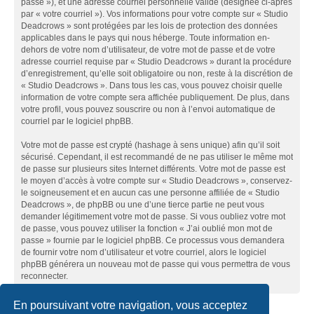
passe »), et une adresse courriel personnelle valide (désignée ci-après
par « votre courriel »). Vos informations pour votre compte sur « Studio
Deadcrows » sont protégées par les lois de protection des données
applicables dans le pays qui nous héberge. Toute information en-
dehors de votre nom d’utilisateur, de votre mot de passe et de votre
adresse courriel requise par « Studio Deadcrows » durant la procédure
d’enregistrement, qu’elle soit obligatoire ou non, reste à la discrétion de
« Studio Deadcrows ». Dans tous les cas, vous pouvez choisir quelle
information de votre compte sera affichée publiquement. De plus, dans
votre profil, vous pouvez souscrire ou non à l’envoi automatique de
courriel par le logiciel phpBB.
Votre mot de passe est crypté (hashage à sens unique) afin qu’il soit
sécurisé. Cependant, il est recommandé de ne pas utiliser le même mot
de passe sur plusieurs sites Internet différents. Votre mot de passe est
le moyen d’accès à votre compte sur « Studio Deadcrows », conservez-
le soigneusement et en aucun cas une personne affiliée de « Studio
Deadcrows », de phpBB ou une d’une tierce partie ne peut vous
demander légitimement votre mot de passe. Si vous oubliez votre mot
de passe, vous pouvez utiliser la fonction « J’ai oublié mon mot de
passe » fournie par le logiciel phpBB. Ce processus vous demandera
de fournir votre nom d’utilisateur et votre courriel, alors le logiciel
phpBB générera un nouveau mot de passe qui vous permettra de vous
reconnecter.
En poursuivant votre navigation, vous acceptez