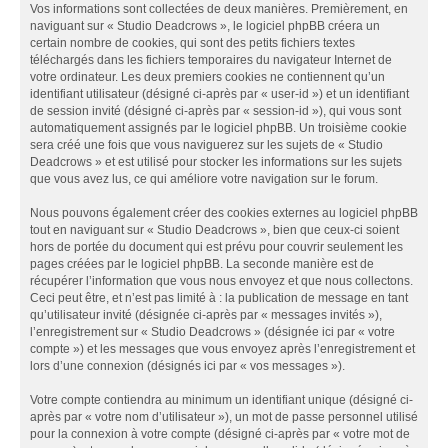
Vos informations sont collectées de deux manières. Premièrement, en
naviguant sur « Studio Deadcrows », le logiciel phpBB créera un
certain nombre de cookies, qui sont des petits fichiers textes
téléchargés dans les fichiers temporaires du navigateur Internet de
votre ordinateur. Les deux premiers cookies ne contiennent qu’un
identifiant utilisateur (désigné ci-après par « user-id ») et un identifiant
de session invité (désigné ci-après par « session-id »), qui vous sont
automatiquement assignés par le logiciel phpBB. Un troisième cookie
sera créé une fois que vous naviguerez sur les sujets de « Studio
Deadcrows » et est utilisé pour stocker les informations sur les sujets
que vous avez lus, ce qui améliore votre navigation sur le forum.
Nous pouvons également créer des cookies externes au logiciel phpBB
tout en naviguant sur « Studio Deadcrows », bien que ceux-ci soient
hors de portée du document qui est prévu pour couvrir seulement les
pages créées par le logiciel phpBB. La seconde manière est de
récupérer l’information que vous nous envoyez et que nous collectons.
Ceci peut être, et n’est pas limité à : la publication de message en tant
qu’utilisateur invité (désignée ci-après par « messages invités »),
l’enregistrement sur « Studio Deadcrows » (désignée ici par « votre
compte ») et les messages que vous envoyez après l’enregistrement et
lors d’une connexion (désignés ici par « vos messages »).
Votre compte contiendra au minimum un identifiant unique (désigné ci-
après par « votre nom d’utilisateur »), un mot de passe personnel utilisé
pour la connexion à votre compte (désigné ci-après par « votre mot de