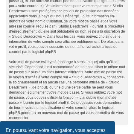
passe »), et une adresse courriel personnelle valide (désignée ci-après
par « votre courriel »). Vos informations pour votre compte sur « Studio
Deadcrows » sont protégées par les lois de protection des données
applicables dans le pays qui nous héberge. Toute information en-
dehors de votre nom d’utilisateur, de votre mot de passe et de votre
adresse courriel requise par « Studio Deadcrows » durant la procédure
d’enregistrement, qu’elle soit obligatoire ou non, reste à la discrétion de
« Studio Deadcrows ». Dans tous les cas, vous pouvez choisir quelle
information de votre compte sera affichée publiquement. De plus, dans
votre profil, vous pouvez souscrire ou non à l’envoi automatique de
courriel par le logiciel phpBB.
Votre mot de passe est crypté (hashage à sens unique) afin qu’il soit
sécurisé. Cependant, il est recommandé de ne pas utiliser le même mot
de passe sur plusieurs sites Internet différents. Votre mot de passe est
le moyen d’accès à votre compte sur « Studio Deadcrows », conservez-
le soigneusement et en aucun cas une personne affiliée de « Studio
Deadcrows », de phpBB ou une d’une tierce partie ne peut vous
demander légitimement votre mot de passe. Si vous oubliez votre mot
de passe, vous pouvez utiliser la fonction « J’ai oublié mon mot de
passe » fournie par le logiciel phpBB. Ce processus vous demandera
de fournir votre nom d’utilisateur et votre courriel, alors le logiciel
phpBB générera un nouveau mot de passe qui vous permettra de vous
reconnecter.
En poursuivant votre navigation, vous acceptez