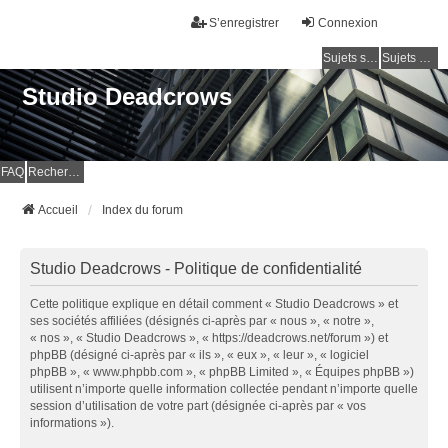
S’enregistrer
Connexion
Sujets sans réponse
Sujets actifs
Studio Deadcrows
FAQ
Rechercher
Accueil
Index du forum
Studio Deadcrows - Politique de confidentialité
Cette politique explique en détail comment « Studio Deadcrows » et
ses sociétés affiliées (désignés ci-après par « nous », « notre »,
« nos », « Studio Deadcrows », « https://deadcrows.net/forum ») et
phpBB (désigné ci-après par « ils », « eux », « leur », « logiciel
phpBB », « www.phpbb.com », « phpBB Limited », « Équipes phpBB »)
utilisent n’importe quelle information collectée pendant n’importe quelle
session d’utilisation de votre part (désignée ci-après par « vos
informations »).