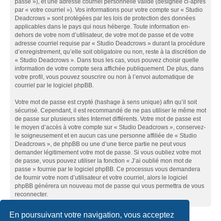
passe »), et une adresse courriel personnelle valide (désignée ci-après
par « votre courriel »). Vos informations pour votre compte sur « Studio
Deadcrows » sont protégées par les lois de protection des données
applicables dans le pays qui nous héberge. Toute information en-
dehors de votre nom d’utilisateur, de votre mot de passe et de votre
adresse courriel requise par « Studio Deadcrows » durant la procédure
d’enregistrement, qu’elle soit obligatoire ou non, reste à la discrétion de
« Studio Deadcrows ». Dans tous les cas, vous pouvez choisir quelle
information de votre compte sera affichée publiquement. De plus, dans
votre profil, vous pouvez souscrire ou non à l’envoi automatique de
courriel par le logiciel phpBB.
Votre mot de passe est crypté (hashage à sens unique) afin qu’il soit
sécurisé. Cependant, il est recommandé de ne pas utiliser le même mot
de passe sur plusieurs sites Internet différents. Votre mot de passe est
le moyen d’accès à votre compte sur « Studio Deadcrows », conservez-
le soigneusement et en aucun cas une personne affiliée de « Studio
Deadcrows », de phpBB ou une d’une tierce partie ne peut vous
demander légitimement votre mot de passe. Si vous oubliez votre mot
de passe, vous pouvez utiliser la fonction « J’ai oublié mon mot de
passe » fournie par le logiciel phpBB. Ce processus vous demandera
de fournir votre nom d’utilisateur et votre courriel, alors le logiciel
phpBB générera un nouveau mot de passe qui vous permettra de vous
reconnecter.
En poursuivant votre navigation, vous acceptez