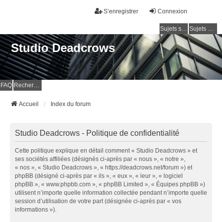
S’enregistrer
Connexion
Sujets sans réponse
Sujets actifs
Studio Deadcrows
FAQ
Rechercher
Accueil
Index du forum
Studio Deadcrows - Politique de confidentialité
Cette politique explique en détail comment « Studio Deadcrows » et
ses sociétés affiliées (désignés ci-après par « nous », « notre »,
« nos », « Studio Deadcrows », « https://deadcrows.net/forum ») et
phpBB (désigné ci-après par « ils », « eux », « leur », « logiciel
phpBB », « www.phpbb.com », « phpBB Limited », « Équipes phpBB »)
utilisent n’importe quelle information collectée pendant n’importe quelle
session d’utilisation de votre part (désignée ci-après par « vos
informations »).