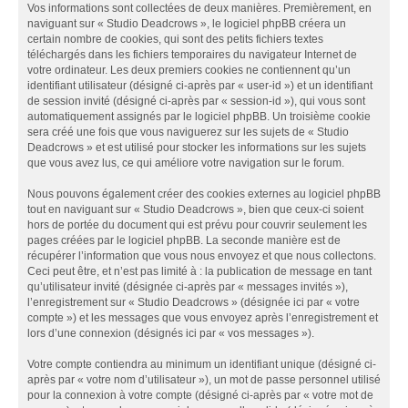
Vos informations sont collectées de deux manières. Premièrement, en
naviguant sur « Studio Deadcrows », le logiciel phpBB créera un
certain nombre de cookies, qui sont des petits fichiers textes
téléchargés dans les fichiers temporaires du navigateur Internet de
votre ordinateur. Les deux premiers cookies ne contiennent qu’un
identifiant utilisateur (désigné ci-après par « user-id ») et un identifiant
de session invité (désigné ci-après par « session-id »), qui vous sont
automatiquement assignés par le logiciel phpBB. Un troisième cookie
sera créé une fois que vous naviguerez sur les sujets de « Studio
Deadcrows » et est utilisé pour stocker les informations sur les sujets
que vous avez lus, ce qui améliore votre navigation sur le forum.
Nous pouvons également créer des cookies externes au logiciel phpBB
tout en naviguant sur « Studio Deadcrows », bien que ceux-ci soient
hors de portée du document qui est prévu pour couvrir seulement les
pages créées par le logiciel phpBB. La seconde manière est de
récupérer l’information que vous nous envoyez et que nous collectons.
Ceci peut être, et n’est pas limité à : la publication de message en tant
qu’utilisateur invité (désignée ci-après par « messages invités »),
l’enregistrement sur « Studio Deadcrows » (désignée ici par « votre
compte ») et les messages que vous envoyez après l’enregistrement et
lors d’une connexion (désignés ici par « vos messages »).
Votre compte contiendra au minimum un identifiant unique (désigné ci-
après par « votre nom d’utilisateur »), un mot de passe personnel utilisé
pour la connexion à votre compte (désigné ci-après par « votre mot de